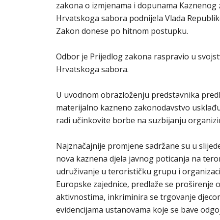
zakona o izmjenama i dopunama Kaznenog za
Hrvatskoga sabora podnijela Vlada Republike
Zakon donese po hitnom postupku.
Odbor je Prijedlog zakona raspravio u svojst
Hrvatskoga sabora.
U uvodnom obrazloženju predstavnika predl
materijalno kazneno zakonodavstvo usklađu
radi učinkovite borbe na suzbijanju organizir
Najznačajnije promjene sadržane su u slijedeć
nova kaznena djela javnog poticanja na tero
udruživanje u terorističku grupu i organizacij
Europske zajednice, predlaže se proširenje
aktivnostima, inkriminira se trgovanje dje
evidencijama ustanovama koje se bave odgoj