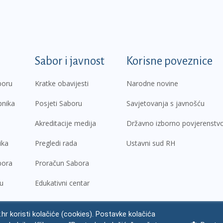
k
Sabor i javnost
Korisne poveznice
boru
Kratke obavijesti
Narodne novine
pnika
Posjeti Saboru
Savjetovanja s javnošću
Akreditacije medija
Državno izborno povjerenstv
ika
Pregledi rada
Ustavni sud RH
bora
Proračun Sabora
ru
Edukativni centar
.hr koristi kolačiće (cookies). Postavke kolačića