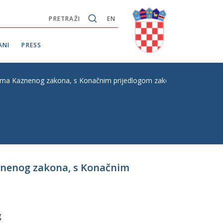
PRETRAŽI
EN
ANI
PRESS
 Kaznenog zakona, s Konačnim prijedlogom zakona, hitni postupak, pr
znenog zakona, s Konačnim
g