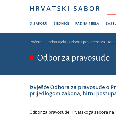
Skoči na glavni sadržaj
HRVATSKI SABOR
O SABORU
SJEDNICE
RADNA TIJELA
ZASTU
Breadcrumb
Početna
Radna tijela
Odbori i povjerenstva
Izvj
Odbor za pravosuđe
Izvješće Odbora za pravosuđe o 
prijedlogom zakona, hitni postupak,
Odbor za pravosuđe Hrvatskoga sabora na 18.