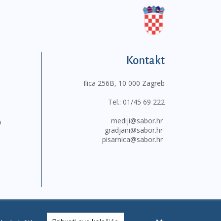
Kontakt
Ilica 256B, 10 000 Zagreb
Tel.:
01/45 69 222
mediji@sabor.hr
o
gradjani@sabor.hr
pisarnica@sabor.hr