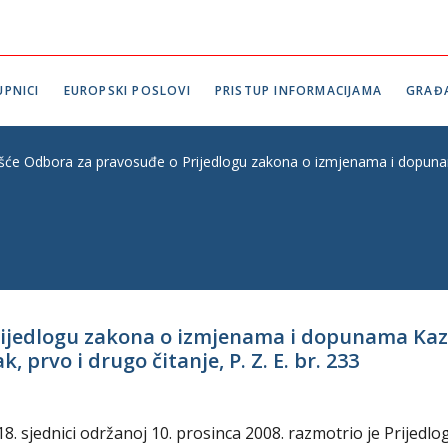
PNICI
EUROPSKI POSLOVI
PRISTUP INFORMACIJAMA
GRAĐ
ešće Odbora za pravosuđe o Prijedlogu zakona o izmjenama i dopunama
Prijedlogu zakona o izmjenama i dopunama Ka
 prvo i drugo čitanje, P. Z. E. br. 233
 sjednici održanoj 10. prosinca 2008. razmotrio je Prijedlo