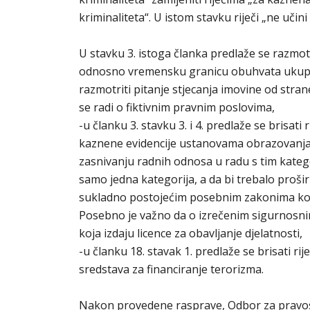
kriminaliteta“. U istom stavku riječi „ne učini
U stavku 3. istoga članka predlaže se razmo
odnosno vremensku granicu obuhvata ukupne
razmotriti pitanje stjecanja imovine od stran
se radi o fiktivnim pravnim poslovima,
-u članku 3. stavku 3. i 4. predlaže se brisat
kaznene evidencije ustanovama obrazovanja, 
zasnivanju radnih odnosa u radu s tim kateg
samo jedna kategorija, a da bi trebalo proši
sukladno postojećim posebnim zakonima koji
Posebno je važno da o izrečenim sigurnosnim
koja izdaju licence za obavljanje djelatnosti,
-u članku 18. stavak 1. predlaže se brisati ri
sredstava za financiranje terorizma.
Nakon provedene rasprave, Odbor za pravosu