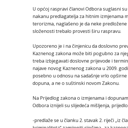
U općoj raspravi članovi Odbora suglasni su 
nakanu predlagatelja za hitnim izmjenama ma
terorizma, naglašeno je da neke predložene 
složenosti trebalo provesti širu raspravu.
Upozoreno je i na činjenicu da doslovno pre
Kaznenog zakona može biti pogubno za njego
treba izbjegavati doslovne prijevode i termin
najave novog Kaznenog zakona u 2009. godini
posebno u odnosu na sadašnje vrlo opširne iz
dopuna, a ne o suštinski novom Zakonu.
Na Prijedlog zakona o izmjenama i dopunam
Odbora iznijeli su slijedeća mišljenja, prijedl
-predlaže se u članku 2. stavak 2. riječi „iz
kriminaliteta“ zamijeniti riječima „za kaznen