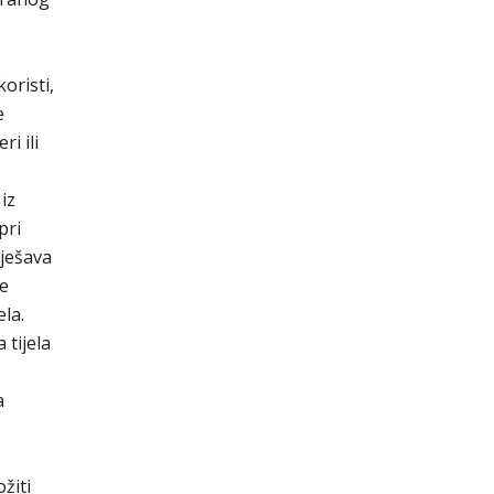
oristi,
e
i ili
iz
pri
rješava
je
la.
tijela
a
žiti