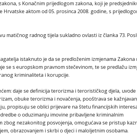
kona, s Konačnim prijedlogom zakona, koji je predsjednik
 Hrvatske aktom od 05. prosinca 2008. godine, s prijedlogo
vu matičnog radnog tijela sukladno ovlasti iz članka 73. Pos
agatelja istaknuto je da se predloženim izmjenama Zakona
je se s europskom pravnom stečevinom, te se predlažu izm
anog kriminaliteta i korupcije.
em: daje se definicija terorizma i terorističkog djela, uvode
rizam, obuke terorizma i novačenja, pooštrava se kažnjavan
u, propisuju se oblici prijevare na štetu financijskih interes
 odredbe o oduzimanju imovine pribavljene kriminalnim
com zbog nezakonitog posvojenja, omogućava se pristup ka
em, obrazovanjem i skrbi o djeci i maloljetnim osobama.