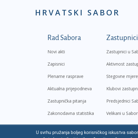
HRVATSKI SABOR
Podnožje prvi izborni
Rad Sabora
Zastupnici
Novi akti
Zastupnici u Sa
Zapisnici
Aktivnost zastu
Plenarne rasprave
Stegovne mjere
Aktualna prijepodneva
Klubovi zastupn
Zastupnička pitanja
Predsjednici Sa
Zakonodavna statistika
Velikani u Sabo
U svrhu pružanja boljeg korisničkog iskustva sabor