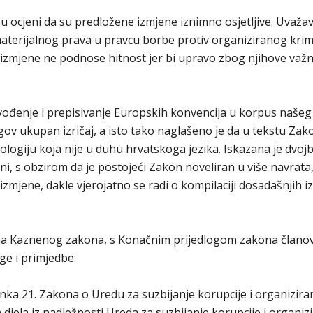
u ocjeni da su predložene izmjene iznimno osjetljive. Uvažav
terijalnog prava u pravcu borbe protiv organiziranog krimi
izmjene ne podnose hitnost jer bi upravo zbog njihove važno
vođenje i prepisivanje Europskih konvencija u korpus našeg
v ukupan izričaj, a isto tako naglašeno je da u tekstu Zak
ologiju koja nije u duhu hrvatskoga jezika. Iskazana je dvoj
, s obzirom da je postojeći Zakon noveliran u više navrata,
mjene, dakle vjerojatno se radi o kompilaciji dosadašnjih i
a Kaznenog zakona, s Konačnim prijedlogom zakona članov
oge i primjedbe:
 članka 21. Zakona o Uredu za suzbijanje korupcije i organizir
a djela iz nadležnosti Ureda za suzbijanje korupcije i organi