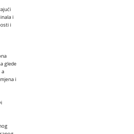
ajući
nala i
sti i
ona
ba glede
 a
zmjena i
i
anog
ziranog