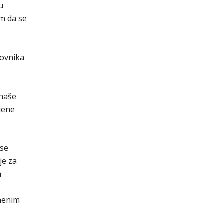
u
m da se
lovnika
 naše
jene
 se
je za
a
znenim