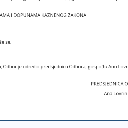
NAMA I DOPUNAMA KAZNENOG ZAKONA
še se.
ora, Odbor je odredio predsjednicu Odbora, gospođu Anu Lovr
PREDSJEDNICA 
Ana Lovrin d