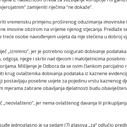
 vjerojatnim“ zamijeniti riječima “ne dokaže“.
triti vremensku primjenu proširenog oduzimanja imovinske k
 imovine obzirom na vrijeme njenog stjecanja. Predlaže s
e treće osobe navođenjem uvjeta da nije stečena u dobroj vjer
i riječ „iznimno“, jer je potrebno osigurati dobivanje podataka 
odgoja, njege i skrbi nad djecom i maloljetnicima posebno 
orijama. Mišljenje je Odbora da se ovim člankom parcijalno 
riti krug ovlaštenika dobivanja podataka iz kaznene evidenci
 postavljaju posebne uvjete za pojedinu vrstu kaznenog dje
 mjerama zabrane obavljanja djelatnosti budu obaviještena 
ječ „neovlašteno“, jer nema ovlaštenog davanja ili prikupljanj
đe jednoglasno je sa sedam (7) glasova „za“ odlučio predlo