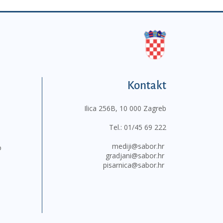
Kontakt
Ilica 256B, 10 000 Zagreb
Tel.:
01/45 69 222
mediji@sabor.hr
o
gradjani@sabor.hr
pisarnica@sabor.hr