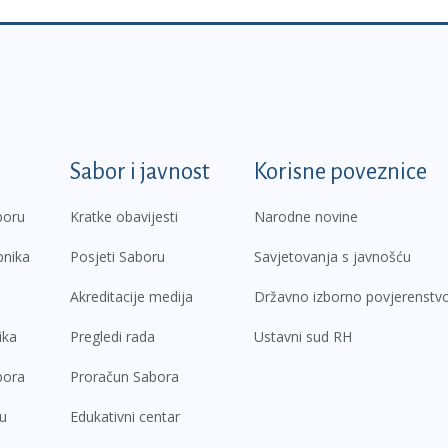
k
Sabor i javnost
Korisne poveznice
boru
Kratke obavijesti
Narodne novine
pnika
Posjeti Saboru
Savjetovanja s javnošću
Akreditacije medija
Državno izborno povjerenstv
ika
Pregledi rada
Ustavni sud RH
bora
Proračun Sabora
ru
Edukativni centar