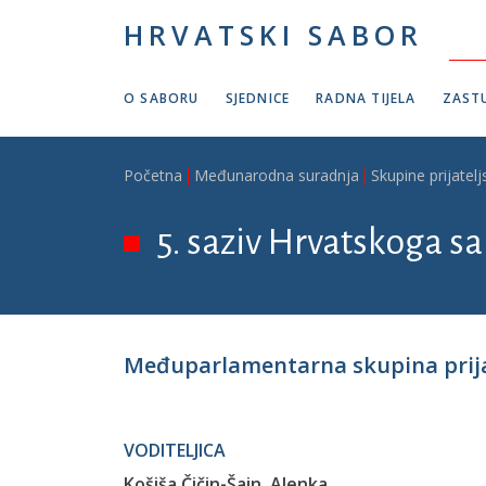
Skoči na glavni sadržaj
HRVATSKI SABOR
O SABORU
SJEDNICE
RADNA TIJELA
ZASTU
Breadcrumb
Početna
Međunarodna suradnja
Skupine prijatelj
5. saziv Hrvatskoga sa
Međuparlamentarna skupina prija
VODITELJICA
Košiša Čičin-Šain, Alenka