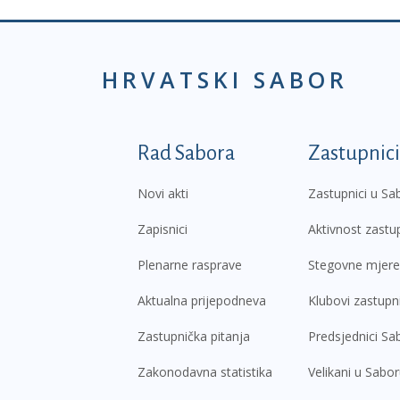
HRVATSKI SABOR
Podnožje prvi izborni
Rad Sabora
Zastupnici
Novi akti
Zastupnici u Sa
Zapisnici
Aktivnost zastu
Plenarne rasprave
Stegovne mjere
Aktualna prijepodneva
Klubovi zastupn
Zastupnička pitanja
Predsjednici Sa
Zakonodavna statistika
Velikani u Sabo