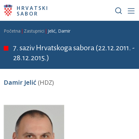
Skoči na glavni sadržaj
HRVATSKI
SABOR
Breadcrumb
Početna
Zastupnici
Jelić, Damir
7. saziv Hrvatskoga sabora (22.12.2011. -
28.12.2015.)
Damir Jelić
(HDZ)