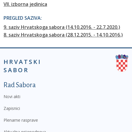
VII. izborna jedinica
PREGLED SAZIVA:
9. saziv Hrvatskoga sabora (14.10.2016. - 22.7.2020.)
8. saziv Hrvatskoga sabora (28.12.2015. - 14.10.2016.)
HRVATSKI
SABOR
Podnožje prvi izbornik
Rad Sabora
Novi akti
Zapisnici
Plenarne rasprave
Aktualna prijepodneva