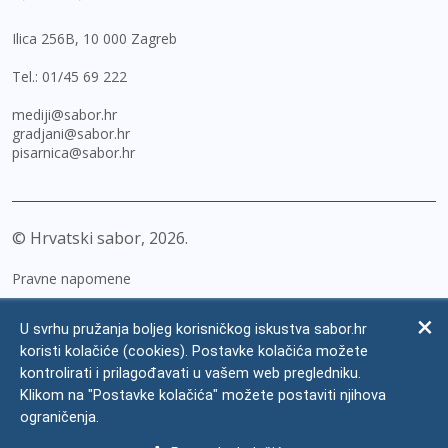
Ilica 256B, 10 000 Zagreb
Tel.:
01/45 69 222
mediji@sabor.hr
gradjani@sabor.hr
pisarnica@sabor.hr
© Hrvatski sabor,
2026
Pravne napomene
Izjava o pristupačnosti
U svrhu pružanja boljeg korisničkog iskustva sabor.hr
Zaštita osobnih podataka
koristi kolačiće (cookies). Postavke kolačića možete
kontrolirati i prilagođavati u vašem web pregledniku.
Impressum
Klikom na "Postavke kolačića" možete postaviti njihova
Česta pitanja
ograničenja.