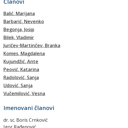
Članovi
Balić, Marijana
Barbarić, Nevenko
Begonja, Josip
Bilek, Vladimir
Juričev-Martinčev, Branka
Komes, Magdalena
Kujundžić, Ante
Peović, Katarina
Radolović, Sanja
Udović, Sanja
Vučemilović, Vesna
Imenovani članovi
dr. sc. Boris Crnković
Igor Rađenović