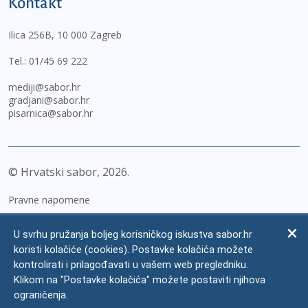
Kontakt
Ilica 256B, 10 000 Zagreb
Tel.:
01/45 69 222
mediji@sabor.hr
gradjani@sabor.hr
pisarnica@sabor.hr
© Hrvatski sabor,
2026
Pravne napomene
Izjava o pristupačnosti
U svrhu pružanja boljeg korisničkog iskustva sabor.hr
Zaštita osobnih podataka
koristi kolačiće (cookies). Postavke kolačića možete
kontrolirati i prilagođavati u vašem web pregledniku.
Impressum
Klikom na "Postavke kolačića" možete postaviti njihova
Česta pitanja
ograničenja.