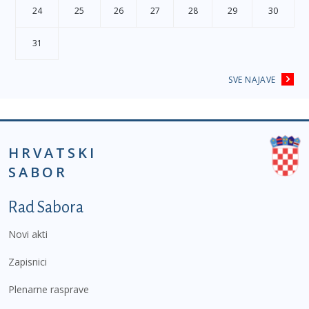
24
25
26
27
28
29
30
31
SVE NAJAVE
HRVATSKI
SABOR
Podnožje prvi izbornik
Rad Sabora
Novi akti
Zapisnici
Plenarne rasprave