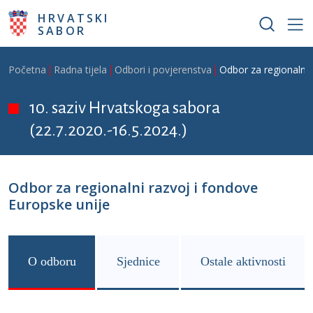
Skoči na glavni sadržaj
HRVATSKI
SABOR
Breadcrumb
Početna
Radna tijela
Odbori i povjerenstva
Odbor za regionalni 
10. saziv Hrvatskoga sabora
(22.7.2020.-16.5.2024.)
Odbor za regionalni razvoj i fondove
Europske unije
O odboru
Sjednice
Ostale aktivnosti