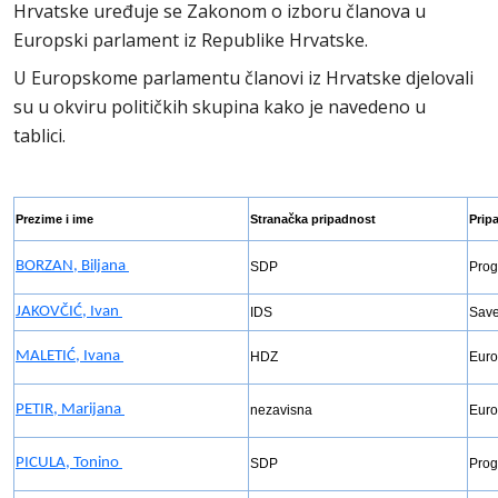
Hrvatske uređuje se Zakonom o izboru članova u
Europski parlament iz Republike Hrvatske.
U Europskome parlamentu članovi iz Hrvatske djelovali
su u okviru političkih skupina kako je navedeno u
tablici.
Prezime i ime
Stranačka pripadnost
Prip
BORZAN, Biljana
SDP
Prog
JAKOVČIĆ, Ivan
IDS
Save
MALETIĆ, Ivana
HDZ
Euro
PETIR, Marijana
nezavisna
Euro
PICULA, Tonino
SDP
Prog