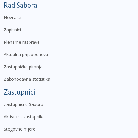
Podnožje prvi izbornik
Rad Sabora
Novi akti
Zapisnici
Plenarne rasprave
Aktualna prijepodneva
Zastupnička pitanja
Zakonodavna statistika
Zastupnici
Zastupnici u Saboru
Aktivnost zastupnika
Stegovne mjere