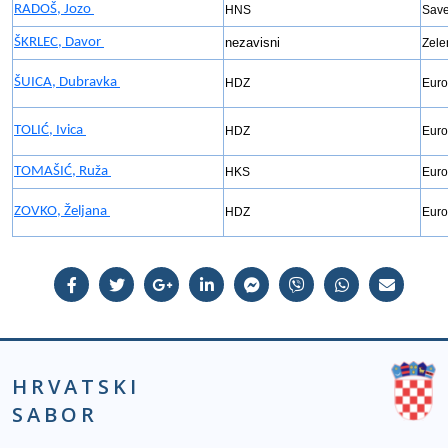
RADOŠ, Jozo
HNS
Save
ŠKRLEC, Davor
nezavisni
Zele
ŠUICA, Dubravka
HDZ
Euro
TOLIĆ, Ivica
HDZ
Euro
TOMAŠIĆ, Ruža
HKS
Euro
ZOVKO, Željana
HDZ
Euro
HRVATSKI
SABOR