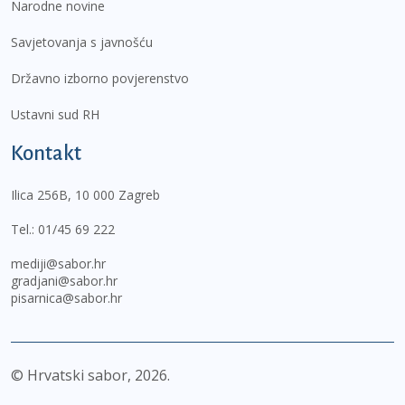
Narodne novine
Savjetovanja s javnošću
Državno izborno povjerenstvo
Ustavni sud RH
Kontakt
Ilica 256B, 10 000 Zagreb
Tel.:
01/45 69 222
mediji@sabor.hr
gradjani@sabor.hr
pisarnica@sabor.hr
© Hrvatski sabor,
2026