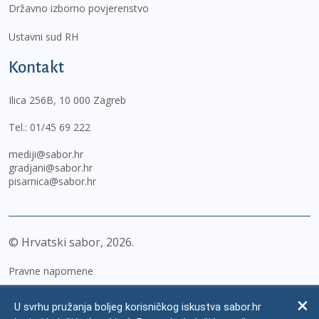
Državno izborno povjerenstvo
Ustavni sud RH
Kontakt
Ilica 256B, 10 000 Zagreb
Tel.:
01/45 69 222
mediji@sabor.hr
gradjani@sabor.hr
pisarnica@sabor.hr
© Hrvatski sabor,
2026
Pravne napomene
Izjava o pristupačnosti
U svrhu pružanja boljeg korisničkog iskustva sabor.hr