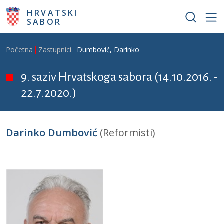
Skoči na glavni sadržaj
HRVATSKI
SABOR
Breadcrumb
Početna
Zastupnici
Dumbović, Darinko
9. saziv Hrvatskoga sabora (14.10.2016. -
22.7.2020.)
Darinko Dumbović
(Reformisti)