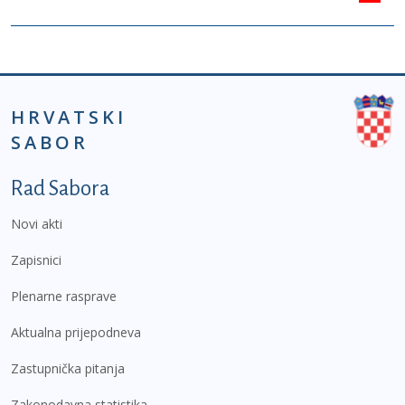
HRVATSKI
SABOR
Podnožje prvi izbornik
Rad Sabora
Novi akti
Zapisnici
Plenarne rasprave
Aktualna prijepodneva
Zastupnička pitanja
Zakonodavna statistika