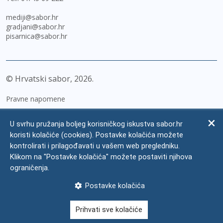
mediji@sabor.hr
gradjani@sabor.hr
pisarnica@sabor.hr
© Hrvatski sabor,
2026
Pravne napomene
Izjava o pristupačnosti
U svrhu pružanja boljeg korisničkog iskustva sabor.hr
Zaštita osobnih podataka
koristi kolačiće (cookies). Postavke kolačića možete
kontrolirati i prilagođavati u vašem web pregledniku.
Impressum
Klikom na "Postavke kolačića" možete postaviti njihova
Česta pitanja
ograničenja.
Kontakti
Postavke kolačića
Mapa weba
Prihvati sve kolačiće