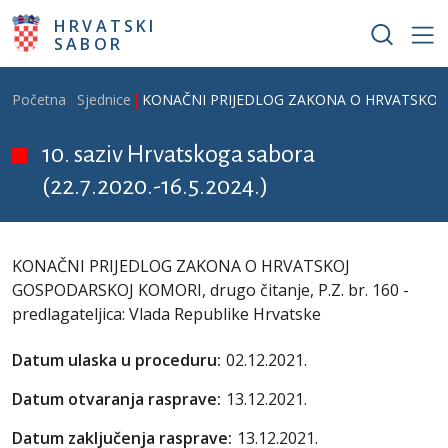
Skoči na glavni sadržaj
HRVATSKI
SABOR
Breadcrumb
Početna
Sjednice
KONAČNI PRIJEDLOG ZAKONA O HRVATSKOJ GOSPO
10. saziv Hrvatskoga sabora
(22.7.2020.-16.5.2024.)
KONAČNI PRIJEDLOG ZAKONA O HRVATSKOJ
GOSPODARSKOJ KOMORI, drugo čitanje, P.Z. br. 160 -
predlagateljica: Vlada Republike Hrvatske
Datum ulaska u proceduru:
02.12.2021.
Datum otvaranja rasprave:
13.12.2021.
Datum zaključenja rasprave:
13.12.2021.