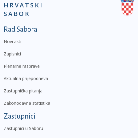
HRVATSKI
SABOR
Podnožje prvi izbornik
Rad Sabora
Novi akti
Zapisnici
Plenarne rasprave
Aktualna prijepodneva
Zastupnička pitanja
Zakonodavna statistika
Zastupnici
Zastupnici u Saboru