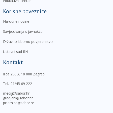
Edukativni centar
Korisne poveznice
Narodne novine
Savjetovanja s javnošću
Državno izborno povjerenstvo
Ustavni sud RH
Kontakt
Ilica 256B, 10 000 Zagreb
Tel.:
01/45 69 222
mediji@sabor.hr
gradjani@sabor.hr
pisarnica@sabor.hr