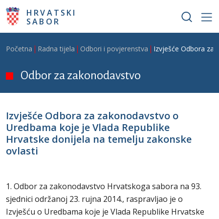
Skoči na glavni sadržaj
HRVATSKI
SABOR
Breadcrumb
Početna
Radna tijela
Odbori i povjerenstva
Izvješće Odbora za 
Odbor za zakonodavstvo
Izvješće Odbora za zakonodavstvo o
Uredbama koje je Vlada Republike
Hrvatske donijela na temelju zakonske
ovlasti
1. Odbor za zakonodavstvo Hrvatskoga sabora na 93.
sjednici održanoj 23. rujna 2014., raspravljao je o
Izvješću o Uredbama koje je Vlada Republike Hrvatske