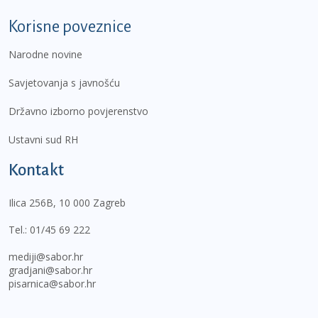
Korisne poveznice
Narodne novine
Savjetovanja s javnošću
Državno izborno povjerenstvo
Ustavni sud RH
Kontakt
Ilica 256B, 10 000 Zagreb
Tel.:
01/45 69 222
mediji@sabor.hr
gradjani@sabor.hr
pisarnica@sabor.hr