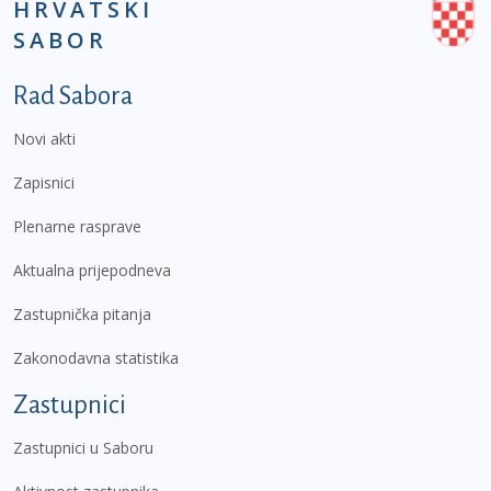
HRVATSKI
SABOR
Podnožje prvi izbornik
Rad Sabora
Novi akti
Zapisnici
Plenarne rasprave
Aktualna prijepodneva
Zastupnička pitanja
Zakonodavna statistika
Zastupnici
Zastupnici u Saboru