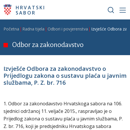
Skoči na glavni sadržaj
HRVATSKI
SABOR
Breadcrumb
Početna
Radna tijela
Odbori i povjerenstva
Izvješće Odbora za z
Odbor za zakonodavstvo
Izvješće Odbora za zakonodavstvo o
Prijedlogu zakona o sustavu plaća u javnim
službama, P. Z. br. 716
1. Odbor za zakonodavstvo Hrvatskoga sabora na 106.
sjednici održanoj 11. veljače 2015., raspravljao je o
Prijedlog zakona o sustavu plaća u javnim službama, P.
Z. br. 716, koji je predsjedniku Hrvatskoga sabora