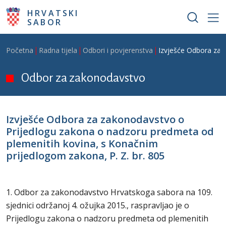
Skoči na glavni sadržaj
HRVATSKI
SABOR
Breadcrumb
Početna
Radna tijela
Odbori i povjerenstva
Izvješće Odbora za 
Odbor za zakonodavstvo
Izvješće Odbora za zakonodavstvo o
Prijedlogu zakona o nadzoru predmeta od
plemenitih kovina, s Konačnim
prijedlogom zakona, P. Z. br. 805
1. Odbor za zakonodavstvo Hrvatskoga sabora na 109.
sjednici održanoj 4. ožujka 2015., raspravljao je o
Prijedlogu zakona o nadzoru predmeta od plemenitih