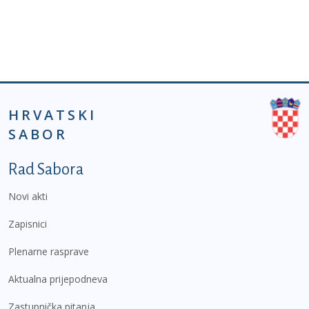
HRVATSKI
SABOR
Podnožje prvi izbornik
Rad Sabora
Novi akti
Zapisnici
Plenarne rasprave
Aktualna prijepodneva
Zastupnička pitanja