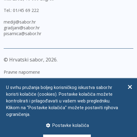
Tel.:
01/45 69 222
mediji@sabor.hr
gradjani@sabor.hr
pisarnica@sabor.hr
© Hrvatski sabor,
2026
Pravne napomene
Izjava o pristupačnosti
U svrhu pružanja boljeg korisničkog iskustva sabor.hr
Zaštita osobnih podataka
koristi kolačiće (cookies). Postavke kolačića možete
kontrolirati i prilagođavati u vašem web pregledniku.
Impressum
Klikom na "Postavke kolačića" možete postaviti njihova
Česta pitanja
ograničenja.
Kontakti
Postavke kolačića
Mapa weba