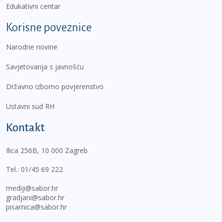
Edukativni centar
Korisne poveznice
Narodne novine
Savjetovanja s javnošću
Državno izborno povjerenstvo
Ustavni sud RH
Kontakt
Ilica 256B, 10 000 Zagreb
Tel.:
01/45 69 222
mediji@sabor.hr
gradjani@sabor.hr
pisarnica@sabor.hr