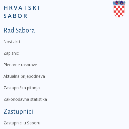
HRVATSKI
SABOR
Podnožje prvi izbornik
Rad Sabora
Novi akti
Zapisnici
Plenarne rasprave
Aktualna prijepodneva
Zastupnička pitanja
Zakonodavna statistika
Zastupnici
Zastupnici u Saboru