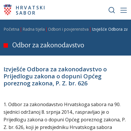
Skoči na glavni sadržaj
HRVATSKI
SABOR
Breadcrumb
Početna
Radna tijela
Odbori i povjerenstva
Izvješće Odbora za 
Odbor za zakonodavstvo
Izvješće Odbora za zakonodavstvo o
Prijedlogu zakona o dopuni Općeg
poreznog zakona, P. Z. br. 626
1. Odbor za zakonodavstvo Hrvatskoga sabora na 90.
sjednici održanoj 8. srpnja 2014., raspravljao je o
Prijedlogu zakona o dopuni Općeg poreznog zakona, P.
Z. br. 626, koji je predsjedniku Hrvatskoga sabora