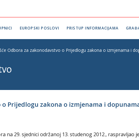
PNICI
EUROPSKI POSLOVI
PRISTUP INFORMACIJAMA
GRAĐ
ešće Odbora za zakonodavstvo o Prijedlogu zakona o izmjenama i do
tvo
o o Prijedlogu zakona o izmjenama i dopunam
 na 29. sjednici održanoj 13. studenog 2012., raspravljao j