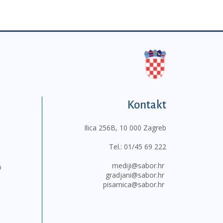
Kontakt
Ilica 256B, 10 000 Zagreb
Tel.:
01/45 69 222
mediji@sabor.hr
o
gradjani@sabor.hr
pisarnica@sabor.hr