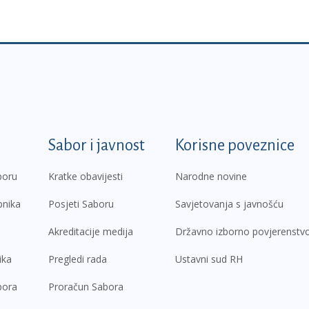
k
Sabor i javnost
Korisne poveznice
boru
Kratke obavijesti
Narodne novine
pnika
Posjeti Saboru
Savjetovanja s javnošću
Akreditacije medija
Državno izborno povjerenstv
ika
Pregledi rada
Ustavni sud RH
bora
Proračun Sabora