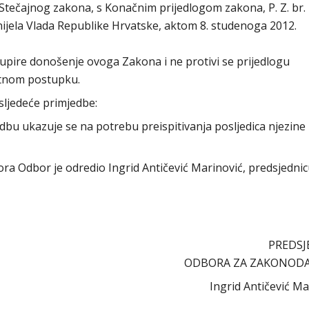
tečajnog zakona, s Konačnim prijedlogom zakona, P. Z. br. 
ijela Vlada Republike Hrvatske, aktom 8. studenoga 2012.
pire donošenje ovoga Zakona i ne protivi se prijedlogu
itnom postupku.
sljedeće primjedbe:
dbu ukazuje se na potrebu preispitivanja posljedica njezine
abora Odbor je odredio Ingrid Antičević Marinović, predsjedni
PREDSJ
ODBORA ZA ZAKONOD
Ingrid Antičević Mari