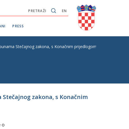
PRETRAŽI
EN
ANI
PRESS
punama Stečajnog zakona, s Konačnim prijedlogom zakona, P. Z. br.
a Stečajnog zakona, s Konačnim
e o