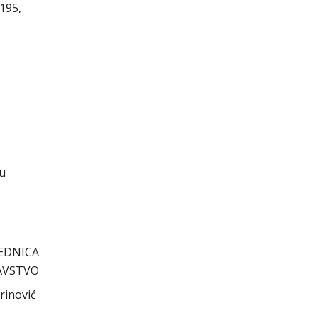
195,
cu
EDNICA
AVSTVO
nović