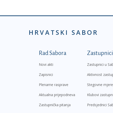
HRVATSKI SABOR
Podnožje prvi izborni
Rad Sabora
Zastupnici
Novi akti
Zastupnici u Sa
Zapisnici
Aktivnost zastu
Plenarne rasprave
Stegovne mjere
Aktualna prijepodneva
Klubovi zastupn
Zastupnička pitanja
Predsjednici Sa