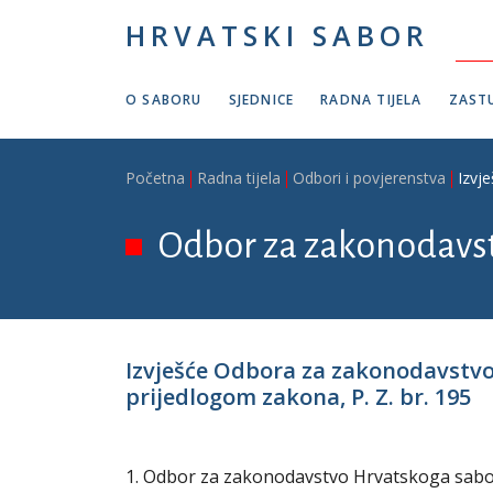
Skoči na glavni sadržaj
HRVATSKI SABOR
O SABORU
SJEDNICE
RADNA TIJELA
ZASTU
Breadcrumb
Početna
Radna tijela
Odbori i povjerenstva
Izvj
Odbor za zakonodavs
Izvješće Odbora za zakonodavstv
prijedlogom zakona, P. Z. br. 195
1. Odbor za zakonodavstvo Hrvatskoga sabora