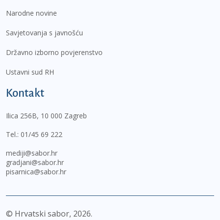
Narodne novine
Savjetovanja s javnošću
Državno izborno povjerenstvo
Ustavni sud RH
Kontakt
Ilica 256B, 10 000 Zagreb
Tel.:
01/45 69 222
mediji@sabor.hr
gradjani@sabor.hr
pisarnica@sabor.hr
© Hrvatski sabor,
2026