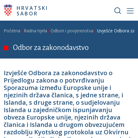
Skoči na glavni sadržaj
HRVATSKI
SABOR
Breadcrumb
Početna
Radna tijela
Odbori i povjerenstva
Izvješće Odbora za z
Odbor za zakonodavstvo
Izvješće Odbora za zakonodavstvo o
Prijedlogu zakona o potvrđivanju
Sporazuma između Europske unije i
njezinih država članica, s jedne strane, i
Islanda, s druge strane, o sudjelovanju
Islanda u zajedničkom ispunjavanju
obveza Europske unije, njezinih država
članica i Islanda u drugom obvezujućem
razdoblju Kyotskog protokola uz Okvirnu