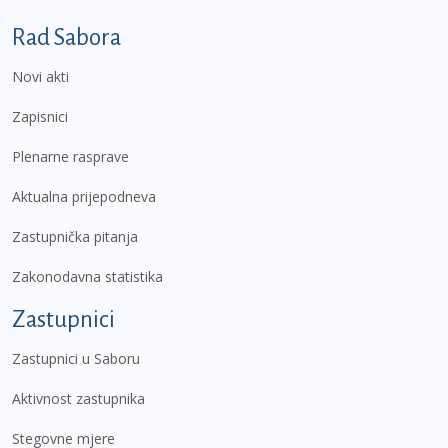
Podnožje prvi izbornik
Rad Sabora
Novi akti
Zapisnici
Plenarne rasprave
Aktualna prijepodneva
Zastupnička pitanja
Zakonodavna statistika
Zastupnici
Zastupnici u Saboru
Aktivnost zastupnika
Stegovne mjere