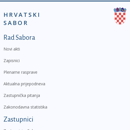
HRVATSKI
SABOR
Podnožje prvi izbornik
Rad Sabora
Novi akti
Zapisnici
Plenarne rasprave
Aktualna prijepodneva
Zastupnička pitanja
Zakonodavna statistika
Zastupnici