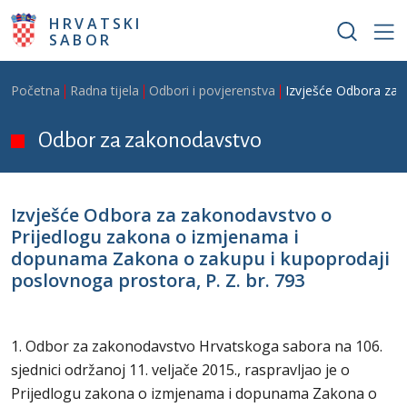
Skoči na glavni sadržaj
HRVATSKI
SABOR
Breadcrumb
Početna
Radna tijela
Odbori i povjerenstva
Izvješće Odbora za 
Odbor za zakonodavstvo
Izvješće Odbora za zakonodavstvo o
Prijedlogu zakona o izmjenama i
dopunama Zakona o zakupu i kupoprodaji
poslovnoga prostora, P. Z. br. 793
1. Odbor za zakonodavstvo Hrvatskoga sabora na 106.
sjednici održanoj 11. veljače 2015., raspravljao je o
Prijedlogu zakona o izmjenama i dopunama Zakona o