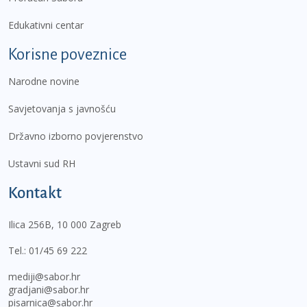
Edukativni centar
Korisne poveznice
Narodne novine
Savjetovanja s javnošću
Državno izborno povjerenstvo
Ustavni sud RH
Kontakt
Ilica 256B, 10 000 Zagreb
Tel.:
01/45 69 222
mediji@sabor.hr
gradjani@sabor.hr
pisarnica@sabor.hr