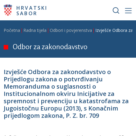
Skoči na glavni sadržaj
HRVATSKI
SABOR
Breadcrumb
Početna
Radna tijela
Odbori i povjerenstva
Izvješće Odbora za z
Odbor za zakonodavstvo
Izvješće Odbora za zakonodavstvo o
Prijedlogu zakona o potvrđivanju
Memoranduma o suglasnosti o
Institucionalnom okviru Inicijative za
spremnost i prevenciju u katastrofama za
Jugoistočnu Europu (2013), s Konačnim
prijedlogom zakona, P. Z. br. 709