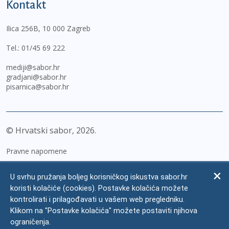
Kontakt
Ilica 256B, 10 000 Zagreb
Tel.:
01/45 69 222
mediji@sabor.hr
gradjani@sabor.hr
pisarnica@sabor.hr
© Hrvatski sabor,
2026
Pravne napomene
Izjava o pristupačnosti
U svrhu pružanja boljeg korisničkog iskustva sabor.hr
Zaštita osobnih podataka
koristi kolačiće (cookies). Postavke kolačića možete
kontrolirati i prilagođavati u vašem web pregledniku.
Impressum
Klikom na "Postavke kolačića" možete postaviti njihova
Česta pitanja
ograničenja.