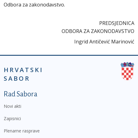
Odbora za zakonodavstvo.
PREDSJEDNICA
ODBORA ZA ZAKONODAVSTVO
Ingrid Antičević Marinović
HRVATSKI
SABOR
Podnožje prvi izbornik
Rad Sabora
Novi akti
Zapisnici
Plenarne rasprave