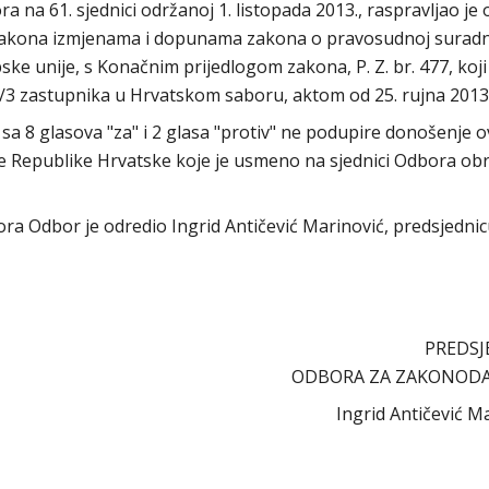
na 61. sjednici održanoj 1. listopada 2013., raspravljao je 
 zakona izmjenama i dopunama zakona o pravosudnoj suradn
e unije, s Konačnim prijedlogom zakona, P. Z. br. 477, koji 
/3 zastupnika u Hrvatskom saboru, aktom od 25. rujna 2013
a 8 glasova "za" i 2 glasa "protiv" ne podupire donošenje 
de Republike Hrvatske koje je usmeno na sjednici Odbora ob
abora Odbor je odredio Ingrid Antičević Marinović, predsjedni
PREDSJ
ODBORA ZA ZAKONOD
Ingrid Antičević M