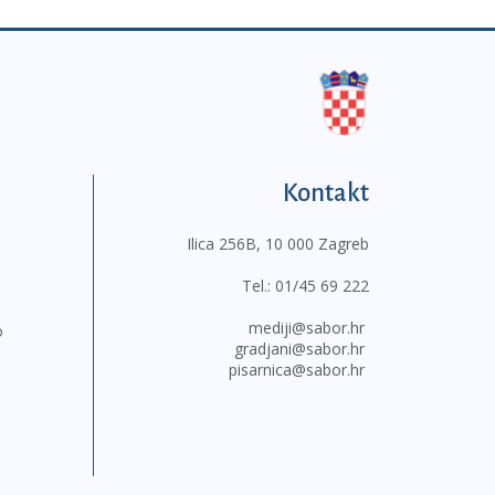
Kontakt
Ilica 256B, 10 000 Zagreb
Tel.:
01/45 69 222
mediji@sabor.hr
o
gradjani@sabor.hr
pisarnica@sabor.hr