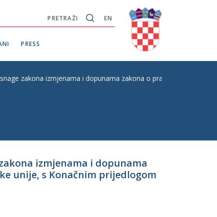
PRETRAŽI
EN
ANI
PRESS
n snage zakona izmjenama i dopunama zakona o pravosudnoj suradnji 
ge zakona izmjenama i dopunama
ke unije, s Konačnim prijedlogom