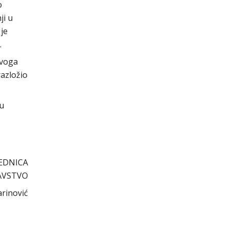
o
ji u
je
.
ovoga
razložio
cu
EDNICA
AVSTVO
arinović