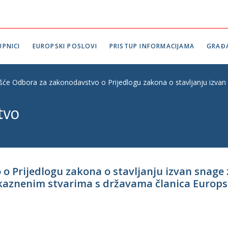
PNICI
EUROPSKI POSLOVI
PRISTUP INFORMACIJAMA
GRAĐ
ešće Odbora za zakonodavstvo o Prijedlogu zakona o stavljanju izva
tvo
 o Prijedlogu zakona o stavljanju izvan sna
kaznenim stvarima s državama članica Europs