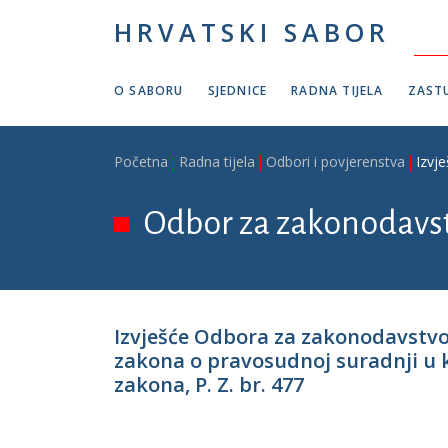
Skoči na glavni sadržaj
HRVATSKI SABOR
O SABORU
SJEDNICE
RADNA TIJELA
ZASTU
Breadcrumb
Početna
Radna tijela
Odbori i povjerenstva
Izvj
Odbor za zakonodavs
Izvješće Odbora za zakonodavstvo
zakona o pravosudnoj suradnji u 
zakona, P. Z. br. 477