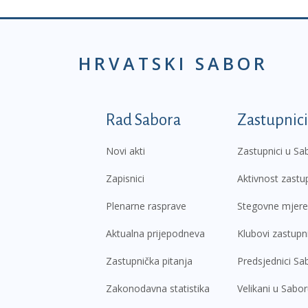
HRVATSKI SABOR
Podnožje prvi izborni
Rad Sabora
Zastupnici
Novi akti
Zastupnici u Sa
Zapisnici
Aktivnost zastu
Plenarne rasprave
Stegovne mjere
Aktualna prijepodneva
Klubovi zastupn
Zastupnička pitanja
Predsjednici Sa
Zakonodavna statistika
Velikani u Sabo