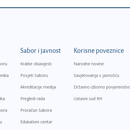
k
Sabor i javnost
Korisne poveznice
boru
Kratke obavijesti
Narodne novine
pnika
Posjeti Saboru
Savjetovanja s javnošću
Akreditacije medija
Državno izborno povjerenstv
ika
Pregledi rada
Ustavni sud RH
bora
Proračun Sabora
ru
Edukativni centar