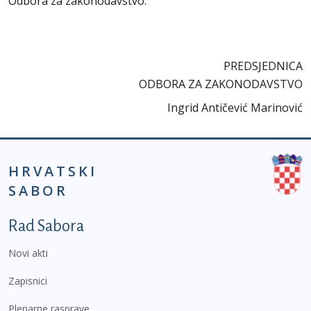
Odbora za zakonodavstvo.
PREDSJEDNICA
ODBORA ZA ZAKONODAVSTVO
Ingrid Antičević Marinović
HRVATSKI
SABOR
Podnožje prvi izbornik
Rad Sabora
Novi akti
Zapisnici
Plenarne rasprave