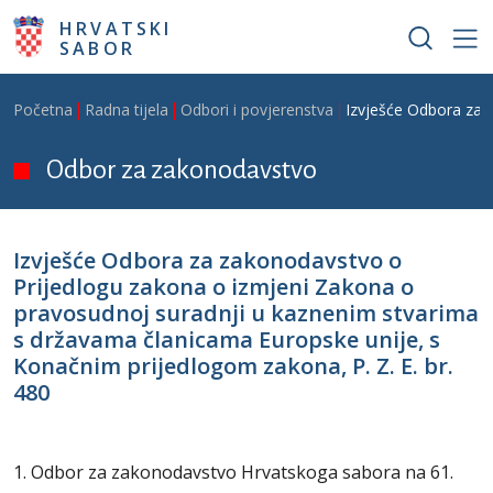
Skoči na glavni sadržaj
HRVATSKI
SABOR
Breadcrumb
Početna
Radna tijela
Odbori i povjerenstva
Izvješće Odbora za 
Odbor za zakonodavstvo
Izvješće Odbora za zakonodavstvo o
Prijedlogu zakona o izmjeni Zakona o
pravosudnoj suradnji u kaznenim stvarima
s državama članicama Europske unije, s
Konačnim prijedlogom zakona, P. Z. E. br.
480
1. Odbor za zakonodavstvo Hrvatskoga sabora na 61.