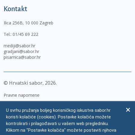
Kontakt
Ilica 256B, 10 000 Zagreb
Tel.:
01/45 69 222
mediji@sabor.hr
gradjani@sabor.hr
pisarnica@sabor.hr
© Hrvatski sabor,
2026
Pravne napomene
Izjava o pristupačnosti
U svrhu pružanja boljeg korisničkog iskustva sabor.hr
Zaštita osobnih podataka
koristi kolačiće (cookies). Postavke kolačića možete
kontrolirati i prilagođavati u vašem web pregledniku.
Impressum
Klikom na "Postavke kolačića" možete postaviti njihova