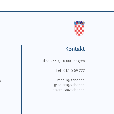
Kontakt
Ilica 256B, 10 000 Zagreb
Tel.:
01/45 69 222
mediji@sabor.hr
o
gradjani@sabor.hr
pisarnica@sabor.hr