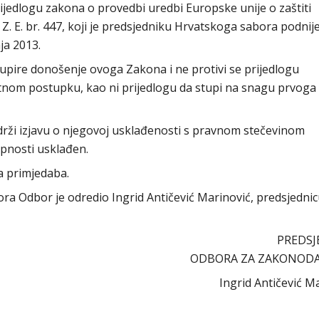
rijedlogu zakona o provedbi uredbi Europske unije o zaštiti
Z. E. br. 447, koji je predsjedniku Hrvatskoga sabora podnij
ja 2013.
pire donošenje ovoga Zakona i ne protivi se prijedlogu
itnom postupku, kao ni prijedlogu da stupi na snagu prvoga
drži izjavu o njegovoj usklađenosti s pravnom stečevinom
upnosti usklađen.
a primjedaba.
abora Odbor je odredio Ingrid Antičević Marinović, predsjedni
PREDSJ
ODBORA ZA ZAKONOD
Ingrid Antičević M