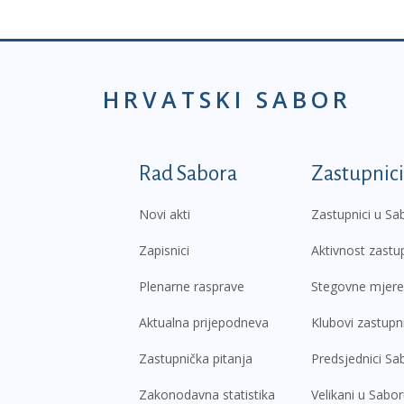
HRVATSKI SABOR
Podnožje prvi izborni
Rad Sabora
Zastupnici
Novi akti
Zastupnici u Sa
Zapisnici
Aktivnost zastu
Plenarne rasprave
Stegovne mjere
Aktualna prijepodneva
Klubovi zastupn
Zastupnička pitanja
Predsjednici Sa
Zakonodavna statistika
Velikani u Sabo