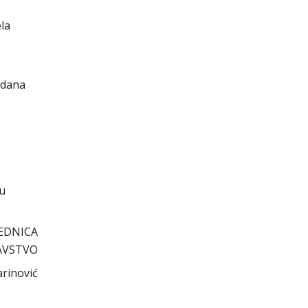
ela
 dana
cu
EDNICA
AVSTVO
arinović