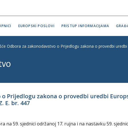
PNICI
EUROPSKI POSLOVI
PRISTUP INFORMACIJAMA
GRAĐ
ešće Odbora za zakonodavstvo o Prijedlogu zakona o provedbi uredbi Eu
tvo
 Prijedlogu zakona o provedbi uredbi Europske
 E. br. 447
na 59. sjednici održanoj 17. rujna i na nastavku 59. sjedni