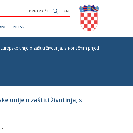
PRETRAŽI
EN
ANI
PRESS
ropske unije o zaštiti životinja, s Konačnim prijedlogom zakona, P. Z
 unije o zaštiti životinja, s
ce