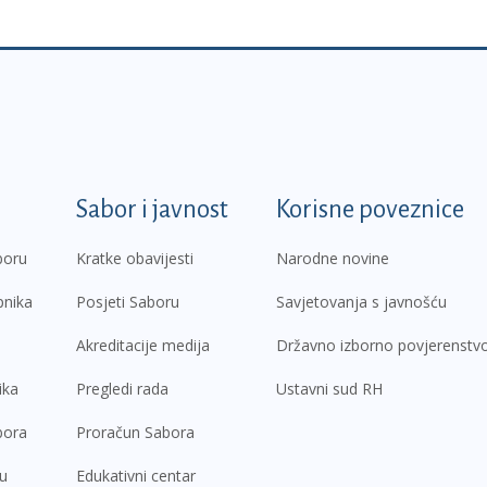
k
Sabor i javnost
Korisne poveznice
boru
Kratke obavijesti
Narodne novine
pnika
Posjeti Saboru
Savjetovanja s javnošću
Akreditacije medija
Državno izborno povjerenstv
ika
Pregledi rada
Ustavni sud RH
bora
Proračun Sabora
ru
Edukativni centar