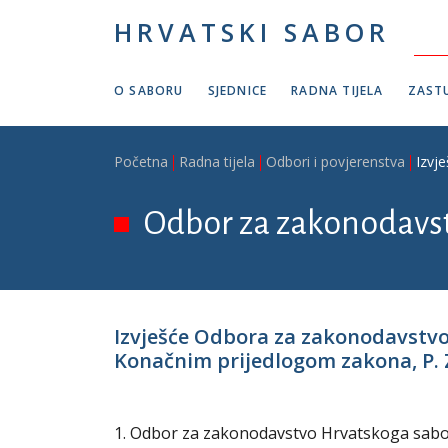
Skoči na glavni sadržaj
HRVATSKI SABOR
O SABORU
SJEDNICE
RADNA TIJELA
ZASTU
Breadcrumb
Početna
Radna tijela
Odbori i povjerenstva
Izvj
Odbor za zakonodavs
Izvješće Odbora za zakonodavstvo o
Konačnim prijedlogom zakona, P. Z.
1. Odbor za zakonodavstvo Hrvatskoga sabora 