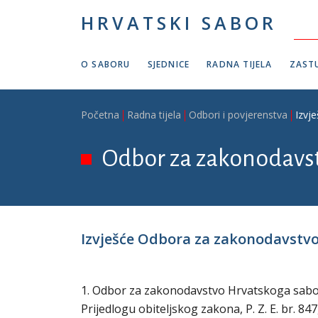
Skoči na glavni sadržaj
HRVATSKI SABOR
O SABORU
SJEDNICE
RADNA TIJELA
ZASTU
Breadcrumb
Početna
Radna tijela
Odbori i povjerenstva
Izvj
Odbor za zakonodavs
Izvješće Odbora za zakonodavstvo o
1. Odbor za zakonodavstvo Hrvatskoga sabora 
Prijedlogu obiteljskog zakona, P. Z. E. br. 8