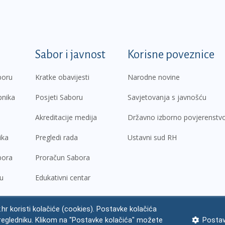
k
Sabor i javnost
Korisne poveznice
boru
Kratke obavijesti
Narodne novine
pnika
Posjeti Saboru
Savjetovanja s javnošću
Akreditacije medija
Državno izborno povjerenstv
ika
Pregledi rada
Ustavni sud RH
bora
Proračun Sabora
ru
Edukativni centar
.hr koristi kolačiće (cookies). Postavke kolačića
regledniku. Klikom na "Postavke kolačića" možete
Postav
ne napomene
Izjava o pristupačnosti
Zaštita osobnih podataka
Impres