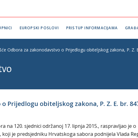
PNICI
EUROPSKI POSLOVI
PRISTUP INFORMACIJAMA
GRAĐ
ešće Odbora za zakonodavstvo o Prijedlogu obiteljskog zakona, P. Z. E
tvo
 Prijedlogu obiteljskog zakona, P. Z. E. br. 84
na 120. sjednici održanoj 17. lipnja 2015., raspravljao je o
47, koji je predsjedniku Hrvatskoga sabora podnijela Vlada Re