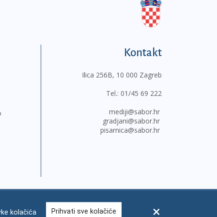
Kontakt
Ilica 256B, 10 000 Zagreb
Tel.:
01/45 69 222
mediji@sabor.hr
o
gradjani@sabor.hr
pisarnica@sabor.hr
Prihvati sve kolačiće
ke kolačića
sum
Česta pitanja
Kontakti
Mapa weba