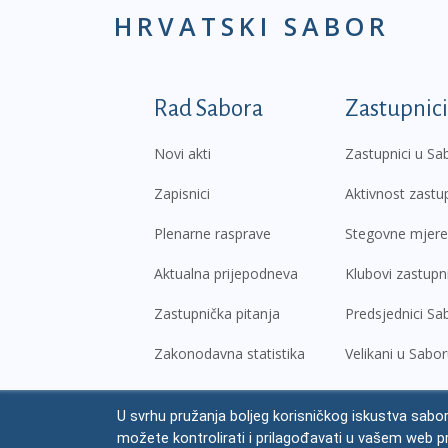
HRVATSKI SABOR
Podnožje prvi izborni
Rad Sabora
Zastupnici
Novi akti
Zastupnici u Sa
Zapisnici
Aktivnost zastu
Plenarne rasprave
Stegovne mjere
Aktualna prijepodneva
Klubovi zastupn
Zastupnička pitanja
Predsjednici Sa
Zakonodavna statistika
Velikani u Sabo
U svrhu pružanja boljeg korisničkog iskustva sabor
© Hrvatski sabor,
2026
možete kontrolirati i prilagođavati u vašem web p
Prav