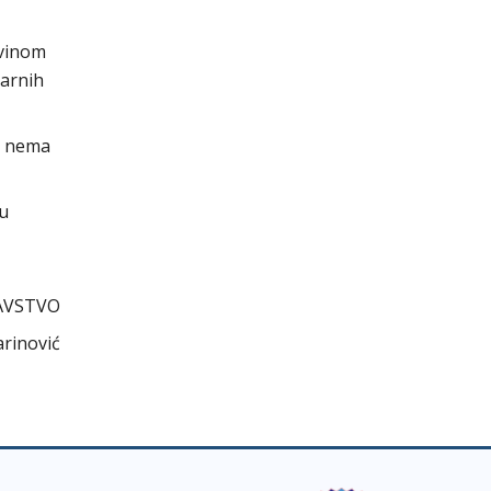
evinom
darnih
r nema
cu
AVSTVO
arinović