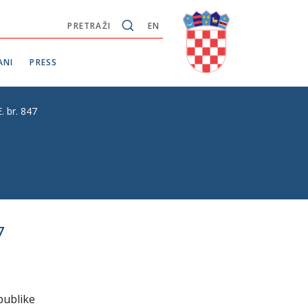
PRETRAŽI
EN
ANI
PRESS
. br. 847
7
publike