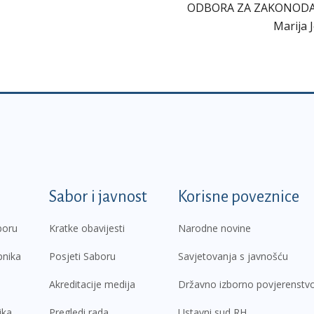
ODBORA ZA ZAKONOD
Marija 
k
Sabor i javnost
Korisne poveznice
boru
Kratke obavijesti
Narodne novine
pnika
Posjeti Saboru
Savjetovanja s javnošću
Akreditacije medija
Državno izborno povjerenstv
ika
Pregledi rada
Ustavni sud RH