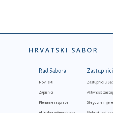
HRVATSKI SABOR
Podnožje prvi izborni
Rad Sabora
Zastupnici
Novi akti
Zastupnici u Sa
Zapisnici
Aktivnost zastu
Plenarne rasprave
Stegovne mjere
Aktualna prijepodneva
Klubovi zastupn