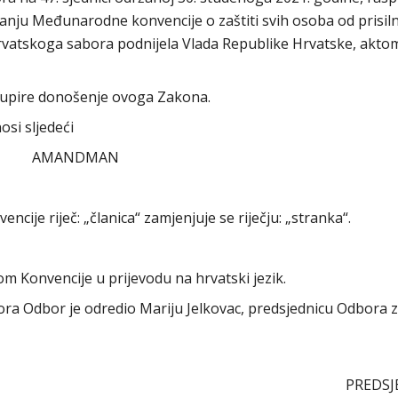
anju Međunarodne konvencije o zaštiti svih osoba od prisil
 Hrvatskoga sabora podnijela Vlada Republike Hrvatske, akto
dupire donošenje ovoga Zakona.
si sljedeći
AMANDMAN
encije riječ: „članica“ zamjenjuje se riječju: „stranka“.
m Konvencije u prijevodu na hrvatski jezik.
abora Odbor je odredio Mariju Jelkovac, predsjednicu Odbora 
PREDSJ