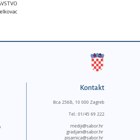
AVSTVO
Jelkovac
Kontakt
Ilica 256B, 10 000 Zagreb
Tel.:
01/45 69 222
mediji@sabor.hr
o
gradjani@sabor.hr
pisarnica@sabor.hr