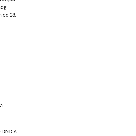
nog
m od 28.
za
EDNICA