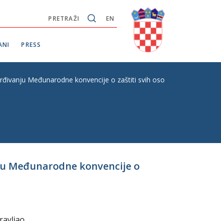
PRETRAŽI
EN
ANI
PRESS
vanju Međunarodne konvencije o zaštiti svih osoba od prisilnog nes
ju Međunarodne konvencije o
ravljao