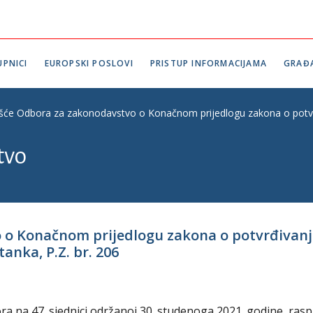
PNICI
EUROPSKI POSLOVI
PRISTUP INFORMACIJAMA
GRAĐ
ešće Odbora za zakonodavstvo o Konačnom prijedlogu zakona o potvrđi
tvo
o o Konačnom prijedlogu zakona o potvrđivan
tanka, P.Z. br. 206
 na 47. sjednici održanoj 30. studenoga 2021. godine, rasp