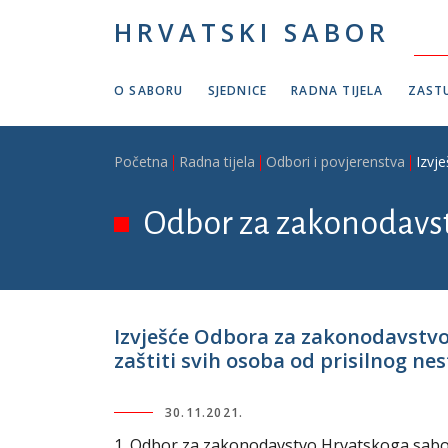
Skoči na glavni sadržaj
HRVATSKI SABOR
O SABORU
SJEDNICE
RADNA TIJELA
ZASTU
Breadcrumb
Početna
Radna tijela
Odbori i povjerenstva
Izvj
Odbor za zakonodavs
Izvješće Odbora za zakonodavstv
zaštiti svih osoba od prisilnog nes
30.11.2021.
1. Odbor za zakonodavstvo Hrvatskoga sabora