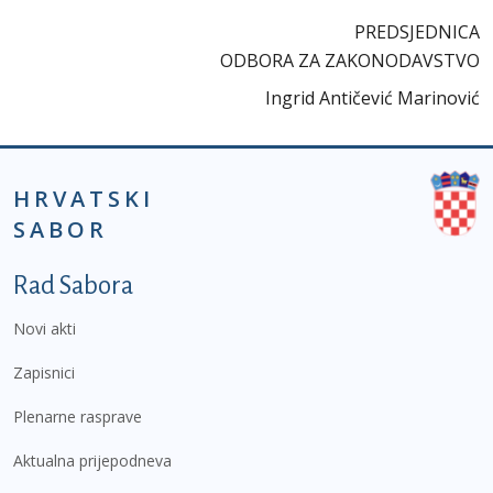
PREDSJEDNICA
ODBORA ZA ZAKONODAVSTVO
Ingrid Antičević Marinović
HRVATSKI
SABOR
Podnožje prvi izbornik
Rad Sabora
Novi akti
Zapisnici
Plenarne rasprave
Aktualna prijepodneva