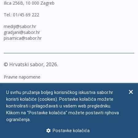
Ilica 256B, 10 000 Zagreb
Tel.:
01/45 69 222
mediji@sabor.hr
gradjani@sabor.hr
pisarnica@sabor.hr
© Hrvatski sabor,
2026
Pravne napomene
Izjava o pristupačnosti
U svrhu pružanja boljeg korisničkog iskustva sabor.hr
Zaštita osobnih podataka
koristi kolačiće (cookies). Postavke kolačića možete
kontrolirati i prilagođavati u vašem web pregledniku.
Impressum
Klikom na "Postavke kolačića" možete postaviti njihova
Česta pitanja
ograničenja.
Kontakti
Postavke kolačića