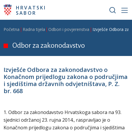
Skoči na glavni sadržaj
HRVATSKI
SABOR
Breadcrumb
Početna
Radna tijela
Odbori i povjerenstva
Izvješće Odbora za z
Odbor za zakonodavstvo
Izvješće Odbora za zakonodavstvo o
Konačnom prijedlogu zakona o područjima
i sjedištima državnih odvjetništava, P. Z.
br. 668
1. Odbor za zakonodavstvo Hrvatskoga sabora na 93.
sjednici održanoj 23. rujna 2014., raspravljao je o
Konačnom prijedlogu zakona o područjima i sjedištima