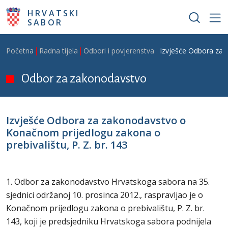
Skoči na glavni sadržaj
HRVATSKI
SABOR
Breadcrumb
Početna
Radna tijela
Odbori i povjerenstva
Izvješće Odbora za z
Odbor za zakonodavstvo
Izvješće Odbora za zakonodavstvo o
Konačnom prijedlogu zakona o
prebivalištu, P. Z. br. 143
1. Odbor za zakonodavstvo Hrvatskoga sabora na 35.
sjednici održanoj 10. prosinca 2012., raspravljao je o
Konačnom prijedlogu zakona o prebivalištu, P. Z. br.
143, koji je predsjedniku Hrvatskoga sabora podnijela