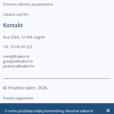
Državno izborno povjerenstvo
Ustavni sud RH
Kontakt
Ilica 256B, 10 000 Zagreb
Tel.:
01/45 69 222
mediji@sabor.hr
gradjani@sabor.hr
pisarnica@sabor.hr
© Hrvatski sabor,
2026
Pravne napomene
Izjava o pristupačnosti
U svrhu pružanja boljeg korisničkog iskustva sabor.hr