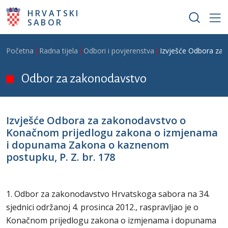
Skoči na glavni sadržaj
HRVATSKI
SABOR
Breadcrumb
Početna
Radna tijela
Odbori i povjerenstva
Izvješće Odbora za
Odbor za zakonodavstvo
Izvješće Odbora za zakonodavstvo o
Konačnom prijedlogu zakona o izmjenama
i dopunama Zakona o kaznenom
postupku, P. Z. br. 178
1. Odbor za zakonodavstvo Hrvatskoga sabora na 34.
sjednici održanoj 4. prosinca 2012., raspravljao je o
Konačnom prijedlogu zakona o izmjenama i dopunama