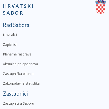
HRVATSKI
SABOR
Podnožje prvi izbornik
Rad Sabora
Novi akti
Zapisnici
Plenarne rasprave
Aktualna prijepodneva
Zastupnička pitanja
Zakonodavna statistika
Zastupnici
Zastupnici u Saboru