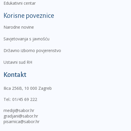
Edukativni centar
Korisne poveznice
Narodne novine
Savjetovanja s javnošću
Državno izborno povjerenstvo
Ustavni sud RH
Kontakt
Ilica 256B, 10 000 Zagreb
Tel.:
01/45 69 222
mediji@sabor.hr
gradjani@sabor.hr
pisarnica@sabor.hr