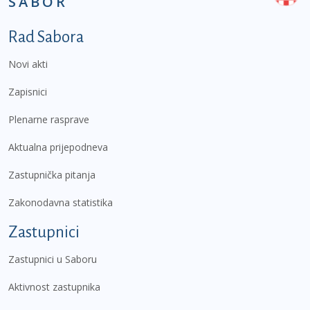
SABOR
Podnožje prvi izbornik
Rad Sabora
Novi akti
Zapisnici
Plenarne rasprave
Aktualna prijepodneva
Zastupnička pitanja
Zakonodavna statistika
Zastupnici
Zastupnici u Saboru
Aktivnost zastupnika