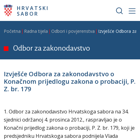
Skoči na glavni sadržaj
HRVATSKI
SABOR
Breadcrumb
Početna
Radna tijela
Odbori i povjerenstva
Izvješće Odbora za 
Odbor za zakonodavstvo
Izvješće Odbora za zakonodavstvo o
Konačnom prijedlogu zakona o probaciji, P.
Z. br. 179
1. Odbor za zakonodavstvo Hrvatskoga sabora na 34.
sjednici održanoj 4. prosinca 2012., raspravljao je o
Konačni prijedlog zakona o probaciji, P. Z. br. 179, koji je
predsjedniku Hrvatskoga sabora podnijela Vlada