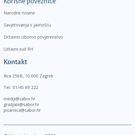
Korisne poveznice
Narodne novine
Savjetovanja s javnošću
Državno izborno povjerenstvo
Ustavni sud RH
Kontakt
Ilica 256B, 10 000 Zagreb
Tel.:
01/45 69 222
mediji@sabor.hr
gradjani@sabor.hr
pisarnica@sabor.hr