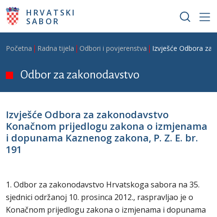
Skoči na glavni sadržaj
HRVATSKI
SABOR
Breadcrumb
Početna
Radna tijela
Odbori i povjerenstva
Izvješće Odbora za 
Odbor za zakonodavstvo
Izvješće Odbora za zakonodavstvo
Konačnom prijedlogu zakona o izmjenama
i dopunama Kaznenog zakona, P. Z. E. br.
191
1. Odbor za zakonodavstvo Hrvatskoga sabora na 35.
sjednici održanoj 10. prosinca 2012., raspravljao je o
Konačnom prijedlogu zakona o izmjenama i dopunama