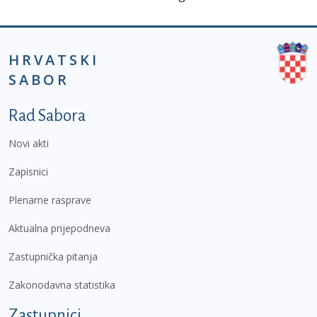
HRVATSKI
SABOR
Podnožje prvi izbornik
Rad Sabora
Novi akti
Zapisnici
Plenarne rasprave
Aktualna prijepodneva
Zastupnička pitanja
Zakonodavna statistika
Zastupnici