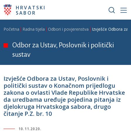
Skoči na glavni sadržaj
HRVATSKI
SABOR
Breadcrumb
Početna
Radna tijela
Odbori i povjerenstva
Izvješće Odbora za U
Odbor za Ustav, Poslovnik i politički
sustav
Izvješće Odbora za Ustav, Poslovnik i
politički sustav o Konačnom prijedlogu
zakona o ovlasti Vlade Republike Hrvatske
da uredbama uređuje pojedina pitanja iz
djelokruga Hrvatskoga sabora, drugo
čitanje P.Z. br. 10
10.11.2020.