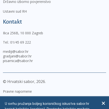
Državno izborno povjerenstvo
Ustavni sud RH
Kontakt
Ilica 256B, 10 000 Zagreb
Tel.:
01/45 69 222
mediji@sabor.hr
gradjani@sabor.hr
pisarnica@sabor.hr
© Hrvatski sabor,
2026
Pravne napomene
Izjava o pristupačnosti
U svrhu pružanja boljeg korisničkog iskustva sabor.hr
Zaštita osobnih podataka