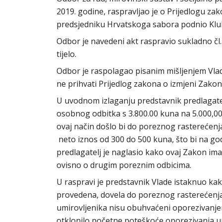
2019. godine, raspravljao je o Prijedlogu za
predsjedniku Hrvatskoga sabora podnio Klub
Odbor je navedeni akt raspravio sukladno čl
tijelo.
Odbor je raspolagao pisanim mišljenjem Vl
ne prihvati Prijedlog zakona o izmjeni Zakon
U uvodnom izlaganju predstavnik predlagat
osobnog odbitka s 3.800.00 kuna na 5.000,00
ovaj način došlo bi do poreznog rasterećenja
neto iznos od 300 do 500 kuna, što bi na godi
predlagatelj je naglasio kako ovaj Zakon ima
ovisno o drugim poreznim odbicima.
U raspravi je predstavnik Vlade istaknuo ka
provedena, dovela do poreznog rasterećenja u
umirovljenika nisu obuhvaćeni oporezivanje
otklonilo početne poteškoće oporezivanja u