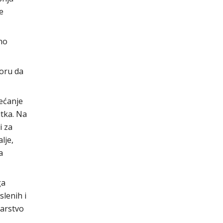
e
no
oru da
ećanje
itka. Na
i za
lje,
a
ga
lenih i
tarstvo