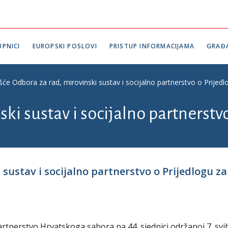
PNICI
EUROPSKI POSLOVI
PRISTUP INFORMACIJAMA
GRAĐ
ešće Odbora za rad, mirovinski sustav i socijalno partnerstvo o Prije
ki sustav i socijalno partnerstv
 sustav i socijalno partnerstvo o Prijedlogu 
artnerstvo Hrvatskoga sabora na 44. sjednici održanoj 7. svi