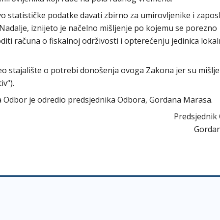
ivo statističke podatke davati zbirno za umirovljenike i zapos
Nadalje, iznijeto je načelno mišljenje po kojemu se porezno
iti računa o fiskalnoj održivosti i opterećenju jedinica lokal
 stajalište o potrebi donošenja ovoga Zakona jer su mišlje
iv“).
ora Odbor je odredio predsjednika Odbora, Gordana Marasa.
Predsjednik
Gorda