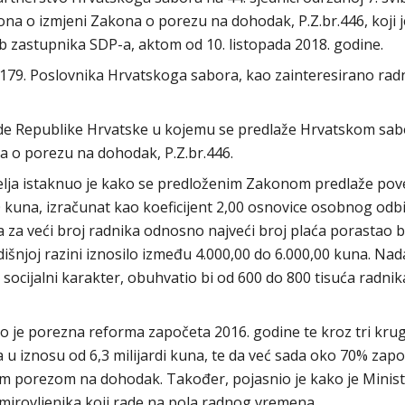
kona o izmjeni Zakona o porezu na dohodak, P.Z.br.446, koji j
 zastupnika SDP-a, aktom od 10. listopada 2018. godine.
.179. Poslovnika Hrvatskoga sabora, kao zainteresirano rad
ade Republike Hrvatske u kojemu se predlaže Hrvatskom sab
a o porezu na dohodak, P.Z.br.446.
elja istaknuo je kako se predloženim Zakonom predlaže pov
 kuna, izračunat kao koeficijent 2,00 osnovice osobnog odb
 za veći broj radnika odnosno najveći broj plaća porastao b
šnjoj razini iznosilo između 4.000,00 do 6.000,00 kuna. Nada
 socijalni karakter, obuhvatio bi od 600 do 800 tisuća radnik
ko je porezna reforma započeta 2016. godine te kroz tri kru
 iznosu od 6,3 milijardi kuna, te da već sada oko 70% zapos
m porezom na dohodak. Također, pojasnio je kako je Minis
mirovljenika koji rade na pola radnog vremena.