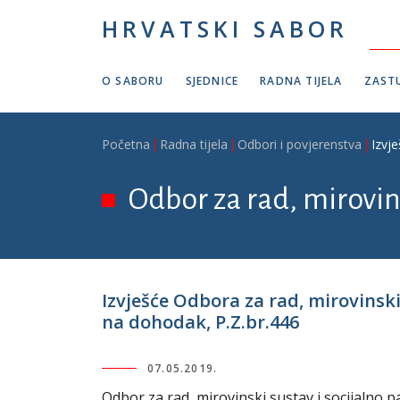
Skoči na glavni sadržaj
HRVATSKI SABOR
O SABORU
SJEDNICE
RADNA TIJELA
ZASTU
Breadcrumb
Početna
Radna tijela
Odbori i povjerenstva
Izvj
Odbor za rad, mirovins
Izvješće Odbora za rad, mirovinski
na dohodak, P.Z.br.446
07.05.2019.
Odbor za rad, mirovinski sustav i socijalno p