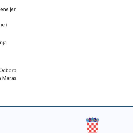
lene jer
ne i
nja
 Odbora
n Maras