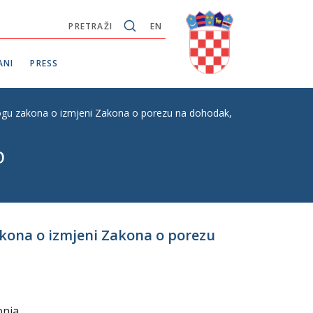
PRETRAŽI
EN
ANI
PRESS
dlogu zakona o izmjeni Zakona o porezu na dohodak, P.Z.br.446
o
zakona o izmjeni Zakona o porezu
bnja