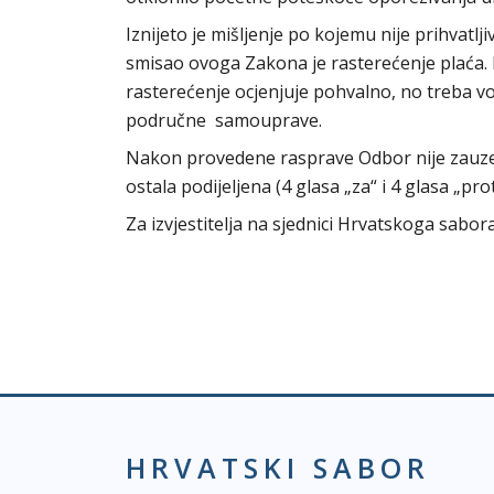
Iznijeto je mišljenje po kojemu nije prihvatlj
smisao ovoga Zakona je rasterećenje plaća. 
rasterećenje ocjenjuje pohvalno, no treba vod
područne samouprave.
Nakon provedene rasprave Odbor nije zauzeo
ostala podijeljena (4 glasa „za“ i 4 glasa „prot
Za izvjestitelja na sjednici Hrvatskoga sab
HRVATSKI SABOR