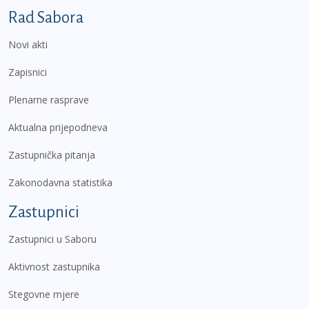
Podnožje prvi izbornik
Rad Sabora
Novi akti
Zapisnici
Plenarne rasprave
Aktualna prijepodneva
Zastupnička pitanja
Zakonodavna statistika
Zastupnici
Zastupnici u Saboru
Aktivnost zastupnika
Stegovne mjere