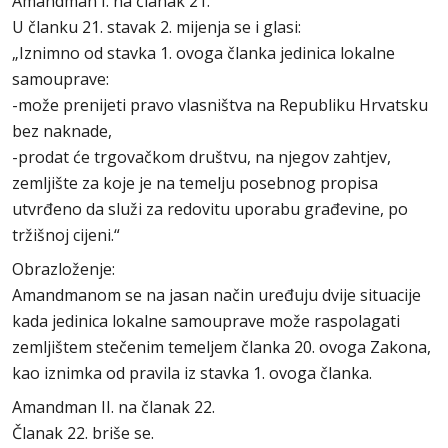
Amandman I. na članak 21.
U članku 21. stavak 2. mijenja se i glasi:
„Iznimno od stavka 1. ovoga članka jedinica lokalne
samouprave:
-može prenijeti pravo vlasništva na Republiku Hrvatsku
bez naknade,
-prodat će trgovačkom društvu, na njegov zahtjev,
zemljište za koje je na temelju posebnog propisa
utvrđeno da služi za redovitu uporabu građevine, po
tržišnoj cijeni.“
Obrazloženje:
Amandmanom se na jasan način uređuju dvije situacije
kada jedinica lokalne samouprave može raspolagati
zemljištem stečenim temeljem članka 20. ovoga Zakona,
kao iznimka od pravila iz stavka 1. ovoga članka.
Amandman II. na članak 22.
Članak 22. briše se.