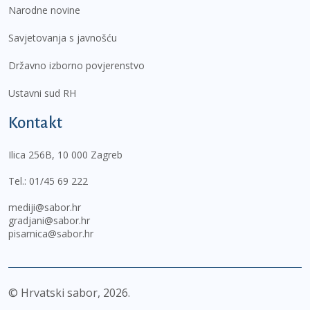
Narodne novine
Savjetovanja s javnošću
Državno izborno povjerenstvo
Ustavni sud RH
Kontakt
Ilica 256B, 10 000 Zagreb
Tel.:
01/45 69 222
mediji@sabor.hr
gradjani@sabor.hr
pisarnica@sabor.hr
© Hrvatski sabor,
2026