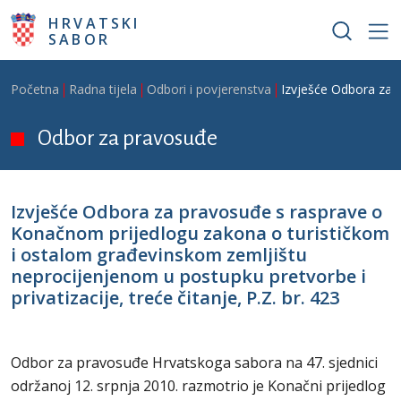
Skoči na glavni sadržaj
HRVATSKI
SABOR
Breadcrumb
Početna
Radna tijela
Odbori i povjerenstva
Izvješće Odbora za p
Odbor za pravosuđe
Izvješće Odbora za pravosuđe s rasprave o
Konačnom prijedlogu zakona o turističkom
i ostalom građevinskom zemljištu
neprocijenjenom u postupku pretvorbe i
privatizacije, treće čitanje, P.Z. br. 423
Odbor za pravosuđe Hrvatskoga sabora na 47. sjednici
održanoj 12. srpnja 2010. razmotrio je Konačni prijedlog