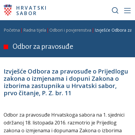
Skoči na glavni sadržaj
HRVATSKI
SABOR
Breadcrumb
Početna
Radna tijela
Odbori i povjerenstva
Izvješće Odbora za p
Odbor za pravosuđe
Izvješće Odbora za pravosuđe o Prijedlogu
zakona o izmjenama i dopuni Zakona o
izborima zastupnika u Hrvatski sabor,
prvo čitanje, P. Z. br. 11
Odbor za pravosuđe Hrvatskoga sabora na 1. sjednici
održanoj 18. listopada 2016. razmotrio je Prijedlog
zakona o izmjenama i dopunama Zakona o izborima