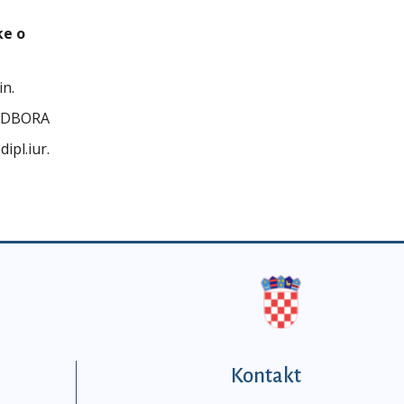
ke o
in.
ODBORA
ipl.iur.
Kontakt