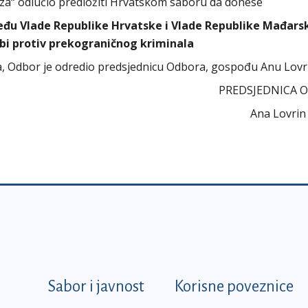
„za“ odlučio predložiti Hrvatskom saboru da donese
đu Vlade Republike Hrvatske i Vlade Republike Mađars
rbi protiv prekograničnog kriminala
ora, Odbor je odredio predsjednicu Odbora, gospođu Anu Lovr
PREDSJEDNICA 
Ana Lovrin d
k
Sabor i javnost
Korisne poveznice