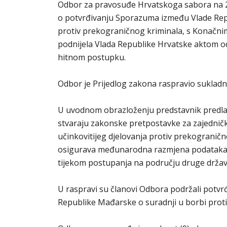
Odbor za pravosuđe Hrvatskoga sabora na 23.
o potvrđivanju Sporazuma između Vlade Repu
protiv prekograničnog kriminala, s Konačni
podnijela Vlada Republike Hrvatske aktom od
hitnom postupku.
Odbor je Prijedlog zakona raspravio sukladn
U uvodnom obrazloženju predstavnik predla
stvaraju zakonske pretpostavke za zajednički 
učinkovitijeg djelovanja protiv prekogran
osigurava međunarodna razmjena podataka, 
tijekom postupanja na području druge držav
U raspravi su članovi Odbora podržali potv
Republike Mađarske o suradnji u borbi prot