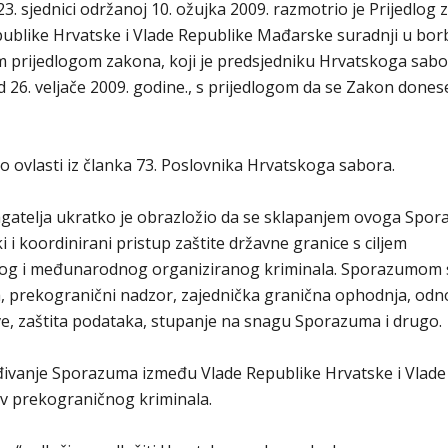
 sjednici održanoj 10. ožujka 2009. razmotrio je Prijedlog
blike Hrvatske i Vlade Republike Mađarske suradnji u bor
m prijedlogom zakona, koji je predsjedniku Hrvatskoga sab
 26. veljače 2009. godine., s prijedlogom da se Zakon dones
o ovlasti iz članka 73. Poslovnika Hrvatskoga sabora.
gatelja ukratko je obrazložio da se sklapanjem ovoga Spo
i koordinirani pristup zaštite državne granice s ciljem
ičnog i međunarodnog organiziranog kriminala. Sporazumom 
prekogranični nadzor, zajednička granična ophodnja, odn
e, zaštita podataka, stupanje na snagu Sporazuma i drugo.
rđivanje Sporazuma između Vlade Republike Hrvatske i Vlade
iv prekograničnog kriminala.