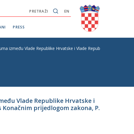
PRETRAŽI
EN
ANI
PRESS
ma između Vlade Republike Hrvatske i Vlade Republike Mađarske o sur
među Vlade Republike Hrvatske i
s Konačnim prijedlogom zakona, P.