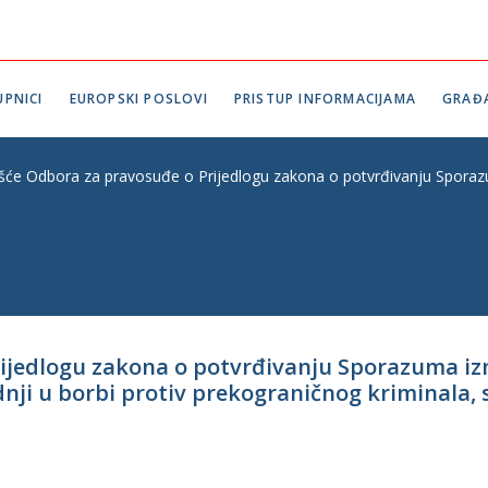
PNICI
EUROPSKI POSLOVI
PRISTUP INFORMACIJAMA
GRAĐ
ešće Odbora za pravosuđe o Prijedlogu zakona o potvrđivanju Sporazu
rijedlogu zakona o potvrđivanju Sporazuma iz
nji u borbi protiv prekograničnog kriminala, 