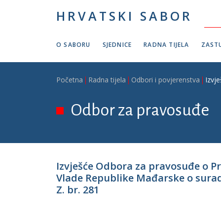
Skoči na glavni sadržaj
HRVATSKI SABOR
O SABORU
SJEDNICE
RADNA TIJELA
ZASTU
Breadcrumb
Početna
Radna tijela
Odbori i povjerenstva
Izvj
Odbor za pravosuđe
Izvješće Odbora za pravosuđe o P
Vlade Republike Mađarske o surad
Z. br. 281