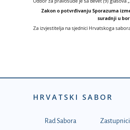
Odbor za pravosuđe je sa devet (9) glasova 
Zakon o potvrđivanju Sporazuma izme
suradnji u bo
Za izvjestitelja na sjednici Hrvatskoga sab
HRVATSKI SABOR
Podnožje prvi izborni
Rad Sabora
Zastupnici