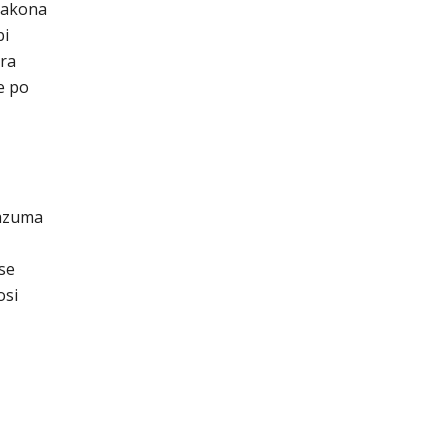
 zakona
bi
ora
e po
razuma
se
osi