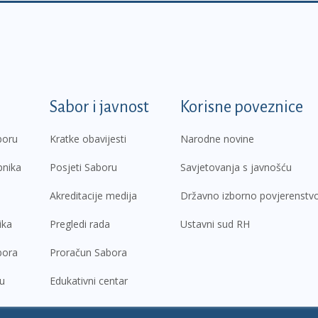
k
Sabor i javnost
Korisne poveznice
boru
Kratke obavijesti
Narodne novine
pnika
Posjeti Saboru
Savjetovanja s javnošću
Akreditacije medija
Državno izborno povjerenstv
ika
Pregledi rada
Ustavni sud RH
bora
Proračun Sabora
ru
Edukativni centar