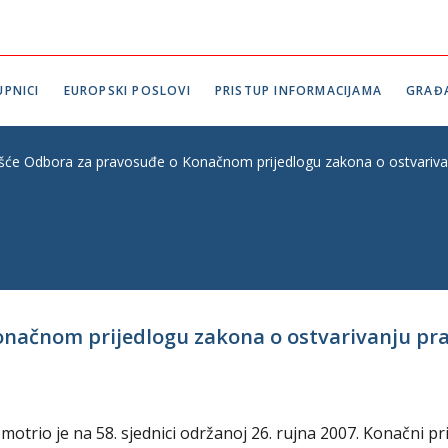
PNICI
EUROPSKI POSLOVI
PRISTUP INFORMACIJAMA
GRAĐ
ešće Odbora za pravosuđe o Konačnom prijedlogu zakona o ostvarivanj
onačnom prijedlogu zakona o ostvarivanju pr
rio je na 58. sjednici održanoj 26. rujna 2007. Konačni pr