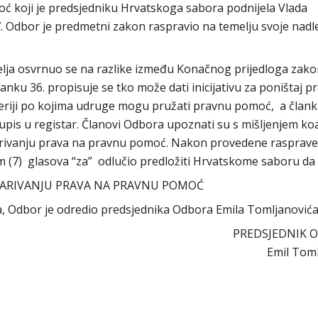
ć koji je predsjedniku Hrvatskoga sabora podnijela Vlada
. Odbor je predmetni zakon raspravio na temelju svoje nadl
lja osvrnuo se na razlike između Konačnog prijedloga zako
anku 36. propisuje se tko može dati inicijativu za poništaj p
eriji po kojima udruge mogu pružati pravnu pomoć, a član
upis u registar. Članovi Odbora upoznati su s mišljenjem koal
arivanju prava na pravnu pomoć. Nakon provedene rasprave
 (7) glasova “za” odlučio predložiti Hrvatskome saboru da
ARIVANJU PRAVA NA PRAVNU POMOĆ
ra, Odbor je odredio predsjednika Odbora Emila Tomljanovića
PREDSJEDNIK 
Emil Toml