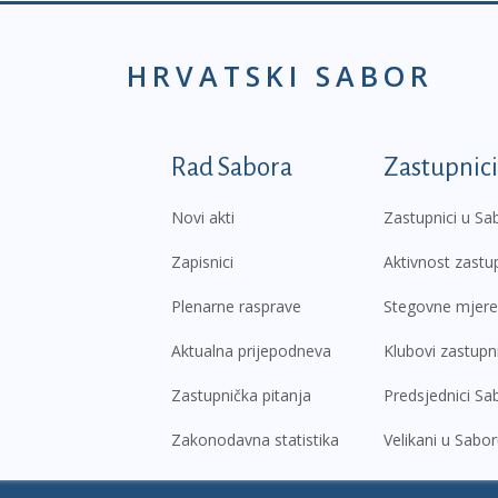
HRVATSKI SABOR
Podnožje prvi izborni
Rad Sabora
Zastupnici
Novi akti
Zastupnici u Sa
Zapisnici
Aktivnost zastu
Plenarne rasprave
Stegovne mjere
Aktualna prijepodneva
Klubovi zastupn
Zastupnička pitanja
Predsjednici Sa
Zakonodavna statistika
Velikani u Sabo