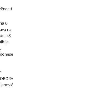
ežnosti
na u
rava na
kom 43.
icije
,
 donese
.
ODBORA
janović