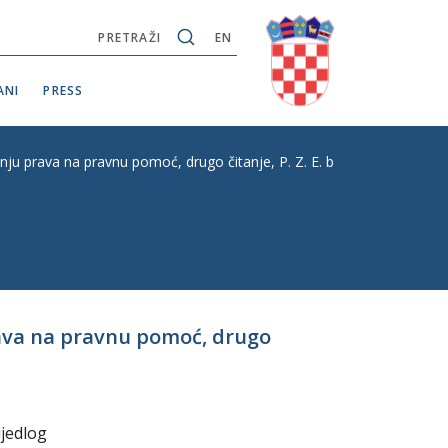
PRETRAŽI
EN
ANI
PRESS
u prava na pravnu pomoć, drugo čitanje, P. Z. E. br. 738
ava na pravnu pomoć, drugo
ijedlog