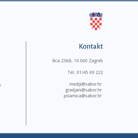
Kontakt
Ilica 256B, 10 000 Zagreb
Tel.:
01/45 69 222
mediji@sabor.hr
o
gradjani@sabor.hr
pisarnica@sabor.hr