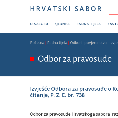
Skoči na glavni sadržaj
HRVATSKI SABOR
O SABORU
SJEDNICE
RADNA TIJELA
ZASTU
Breadcrumb
Početna
Radna tijela
Odbori i povjerenstva
Izvj
Odbor za pravosuđe
Izvješće Odbora za pravosuđe o K
čitanje, P. Z. E. br. 738
Odbor za pravosuđe Hrvatskoga sabora razmot