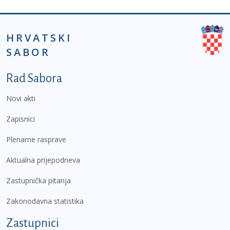
HRVATSKI
SABOR
Podnožje prvi izbornik
Rad Sabora
Novi akti
Zapisnici
Plenarne rasprave
Aktualna prijepodneva
Zastupnička pitanja
Zakonodavna statistika
Zastupnici