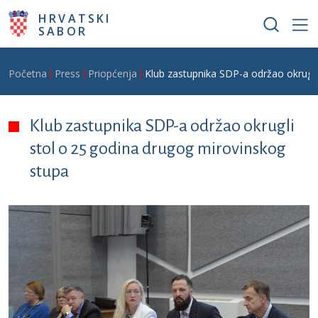
Skoči na glavni sadržaj
HRVATSKI
SABOR
Breadcrumb
Početna
Press
Priopćenja
Klub zastupnika SDP-a održao okrugli
Klub zastupnika SDP-a održao okrugli
stol o 25 godina drugog mirovinskog
stupa