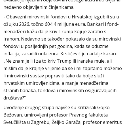
nedavno objavljenim činjenicama.
- Obavezni mirovinski fondovi u Hrvatskoj izgubili su u
ožujku 2026. točno 604,4 milijuna eura. Bankari i fond-
menadžeri kažu da je kriv Trump koji je zaratio s
Iranom. Nedavno se također pokazalo da su mirovinski
fondovi u posljednjih pet godina, kada se oduzme
inflacija, zaradili nula eura. Krstičević je nadalje kazao:
„Ne znam je li i za to kriv Trump ili iranske mule, ali
mislim da je krajnje vrijeme da se i mi zapitamo možemo
li mirovinski sustav popraviti tako da bolje služi
hrvatskim umirovljenicima, a manje menadžerima
stranih banaka, fondova i mirovinskih osiguravajućih
društava?“
Uvođenje drugog stupa najviše su kritizirali Gojko
Bežovan, umirovljeni profesor Pravnog fakulteta
Sveučilišta u Zagrebu, Željko Garača, profesor emeritus