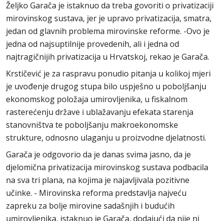
Željko Garača je istaknuo da treba govoriti o privatizaciji
mirovinskog sustava, jer je upravo privatizacija, smatra,
jedan od glavnih problema mirovinske reforme. -Ovo je
jedna od najsuptilnije provedenih, ali i jedna od
najtragičnijih privatizacija u Hrvatskoj, rekao je Garača.
Krstičević je za raspravu ponudio pitanja u kolikoj mjeri
je uvođenje drugog stupa bilo uspješno u poboljšanju
ekonomskog položaja umirovljenika, u fiskalnom
rasterećenju države i ublažavanju efekata starenja
stanovništva te poboljšanju makroekonomske
strukture, odnosno ulaganju u proizvodne djelatnosti.
Garača je odgovorio da je danas svima jasno, da je
djelomična privatizacija mirovinskog sustava podbacila
na sva tri plana, na kojima je najavljivala pozitivne
učinke. - Mirovinska reforma predstavlja najveću
zapreku za bolje mirovine sadašnjih i budućih
umirovljenika, istaknuo je Garača, dodajući da nije ni