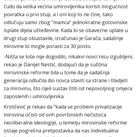
čudo da velika većina umirovljenika koristi mogućnost
povratka u prvi stup, a i oni koji to ne čine, tako
odlučuju samo zbog “mamca” jednokratne gotovinske
isplate dijela ušteđevine. Kada bi se obavezne uplate u
drugi stup obustavile, izračunao je Garača, sadašnje
mirovine bi mogle porasti za 30 posto.
-Ništa se loše nije dogodilo, nikakvi novci nisu izgubljeni,
rekao je Danijel Nestić, dodajući da je suština
mirovinske reforme bila u tome da je sadašnja
generacija odlučila dio novca staviti sa strane i štedjeti
za mirovinu, što cijeli sustav štiti od nepovoljnog omjera
zaposlenih i umirovljenika.
Krstičević je rekao da “kada se problem privatizacije
mirovina očisti od svih površinskih nečistoća
neoliberalne ideologije, u temelju mirovinske reforme
ostaje pogrešna pretpostavka da nas individualna