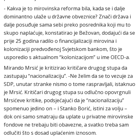
- Kakva je to mirovinska reforma bila, kada se i dalje
dominantno ulaže u državne obveznice? Znači država i
dalje posuđuje sama sebi preko posrednika koji mu to
skupo naplaćuje, konstatirao je Bežovan, dodajući da se
prije 25 godina radilo o financijalizaciji mirovina i
kolonizaciji predvođenoj Svjetskom bankom, što je
usporedio s aktualnom “kolonizacijom” u ime OECD-a.
Mirando Mrsić je kritizirao kritičare drugog stupa da
zastupaju “nacionalizaciju”. -Ne želim da se to vezuje za
SDP, unutar stranke nismo o tome raspravljali, istaknuo
je Mrsić. Kritičari drugog stupa su odlučno opovrgnuli
Mrsićeve kritike, podsjećajući da je “nacionalizaciju”
spomenuo jedino on – i Stanko Borić, istini za volju –
dok oni samo smatraju da uplate u privatne mirovinske
fondove ne trebaju biti obavezne, a svatko treba sam
odlučiti što s dosad uplaćenim iznosom.