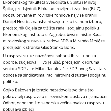
Ekonomskog fakulteta Sveučilišta u Splitu i Milivoj
Špika, predsjednik Bloka umirovljenici zajedno (BUZ),
dok su privatne mirovinske fondove najviše branili
Danijel Nestić, znanstveni savjetnik u trajnom izboru,
predstojnik Odjela za tržište rada i socijalnu politiku
Ekonomskog instituta u Zagrebu, bivši ministar Rada i
mirovinskog sustava iz redova SDP-a Mirando Mrsić te
predsjednik stranke Glas Stanko Borić.
U raspravi su, uz nazočnost saborskih zastupnika
oporbe, sudjelovali i Ivo Jelušić, predsjednik Foruma
seniora SDP-a te Milan Radulović iz SDP-ovog Savjeta za
odnose sa sindikatima, rad, mirovinski sustav i socijalnu
politiku.
Gojko Bežovan je izrazio nezadovoljstvo time što
pokrovitelj rasprave o mirovinskom sustavu nije matični
Odbor, odnosno što saborska većina ovakvu raspravu
pokušava izbjeći.