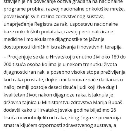
stavljen je na povećanje odziva građana na nacionalne
programe probira, razvoj nacionalne onkološke mreže,
povezivanje svih razina zdravstvenog sustava,
unaprjeđenje Registra za rak, uspostavu nacionalne
baze onkoloških podataka, razvoj personalizirane
medicine i molekularne dijagnostike te jačanje
dostupnosti kliničkih istraživanja i inovativnih terapija.
– Procjenjuje se da u Hrvatskoj trenutno živi oko 180 do
200 tisuća osoba kojima je u nekom trenutku života
dijagnosticiran rak, a posebno visoke stope preživljenja
kod raka prostate, dojke i melanoma znače da danas u
našoj zemlji postoje deseci tisuća ljudi koji žive dug i
kvalitetan život nakon dijagnoze raka, istaknula je
državna tajnica u Ministarstvu zdravstva Marija Bubaš
dodavši kako u Hrvatskoj svake godine bilježimo 26
tisuća novooboljelih od raka, zbog čega se prevencija
smatra ključem otpornosti zdravstvenog sustava, a