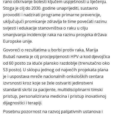
rano otkrivanje bolesti ključem uspješnosti u liječenju.
Stoga je cilj do 2030. godine unaprijediti, sustavno
provoditi i nadzirati programe primarne prevencije,
uključujući promicanje zdravlja te time povećati razinu
svijesti i edukacije stanovništva o raku u cilju
smanjivanja incidencije raka na razinu prosjeka država
Europske unije.
Govoreći o rezultatima u borbi protiv raka, Marija
Bubaš navela je cilj procijepljenosti HPV-a kod djevojčica
od 60 posto za iduće plansko razdoblje (trenutačno oko
53 posto). U sklopu jednog od najvećih projekata plana
je i uspostava mreže nacionalnih onkoloških centara
izvrsnosti kroz koje se žele ostvariti jedinstveni
standardi skrbi za pacijente, multidisciplinarni timski
pristup, personalizirana medicina i pristup inovativnoj
dijagnostici i terapiji.
Posebnu pozornost na razvoj palijativnih ustanova i