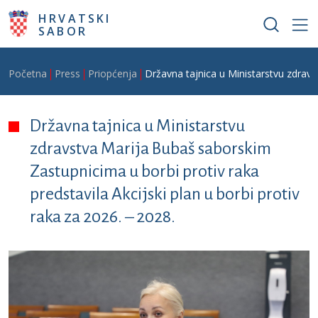
Skoči na glavni sadržaj
HRVATSKI
SABOR
Breadcrumb
Početna
Press
Priopćenja
Državna tajnica u Ministarstvu zdravs
Državna tajnica u Ministarstvu
zdravstva Marija Bubaš saborskim
Zastupnicima u borbi protiv raka
predstavila Akcijski plan u borbi protiv
raka za 2026. – 2028.