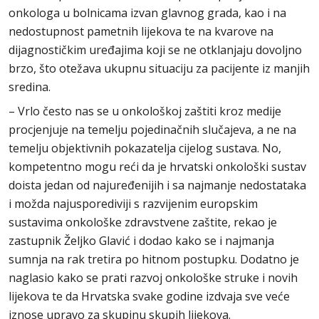
onkologa u bolnicama izvan glavnog grada, kao i na
nedostupnost pametnih lijekova te na kvarove na
dijagnostičkim uređajima koji se ne otklanjaju dovoljno
brzo, što otežava ukupnu situaciju za pacijente iz manjih
sredina.
– Vrlo često nas se u onkološkoj zaštiti kroz medije
procjenjuje na temelju pojedinačnih slučajeva, a ne na
temelju objektivnih pokazatelja cijelog sustava. No,
kompetentno mogu reći da je hrvatski onkološki sustav
doista jedan od najuređenijih i sa najmanje nedostataka
i možda najusporediviji s razvijenim europskim
sustavima onkološke zdravstvene zaštite, rekao je
zastupnik Željko Glavić i dodao kako se i najmanja
sumnja na rak tretira po hitnom postupku. Dodatno je
naglasio kako se prati razvoj onkološke struke i novih
lijekova te da Hrvatska svake godine izdvaja sve veće
iznose upravo za skupinu skupih lijekova.