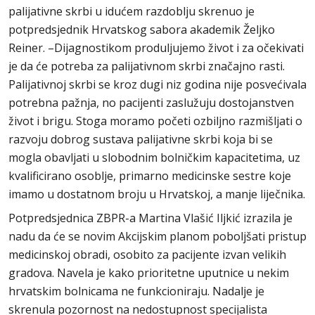
palijativne skrbi u idućem razdoblju skrenuo je
potpredsjednik Hrvatskog sabora akademik Željko
Reiner. –Dijagnostikom produljujemo život i za očekivati
je da će potreba za palijativnom skrbi značajno rasti.
Palijativnoj skrbi se kroz dugi niz godina nije posvećivala
potrebna pažnja, no pacijenti zaslužuju dostojanstven
život i brigu. Stoga moramo početi ozbiljno razmišljati o
razvoju dobrog sustava palijativne skrbi koja bi se
mogla obavljati u slobodnim bolničkim kapacitetima, uz
kvalificirano osoblje, primarno medicinske sestre koje
imamo u dostatnom broju u Hrvatskoj, a manje liječnika.
Potpredsjednica ZBPR-a Martina Vlašić Iljkić izrazila je
nadu da će se novim Akcijskim planom poboljšati pristup
medicinskoj obradi, osobito za pacijente izvan velikih
gradova. Navela je kako prioritetne uputnice u nekim
hrvatskim bolnicama ne funkcioniraju. Nadalje je
skrenula pozornost na nedostupnost specijalista