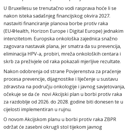
U Bruxellesu se trenutačno vodi rasprava hoće li se
nakon isteka sadašnjeg financijskog okvira 2027.
nastaviti financiranje planova borbe protiv raka
(EU4Health, Horizon Europe i Digital Europe) jednakim
intenzitetom. Europska onkološka zajednica snažno
zagovara nastavak plana, jer smatra da su prevencija,
eliminacija HPV-a, probiri, mreža onkoloških centara i
skrb za preživjele od raka pokazali mjerljive rezultate.
Nakon odobrenja od strane Povjerenstva za praćenje
procesa prevencije, dijagnostike i liječenje u sustavu
zdravstva na području onkologije i javnog savjetovanja,
očekuje se da će novi Akcijski plan u borbi protiv raka
za razdoblje od 2026. do 2028. godine biti donesen te u
cijelosti implementiran u rujnu.
O novom Akcijskom planu u borbi protiv raka ZBPR
održat će zasebni okrugli stol tijekom javnog