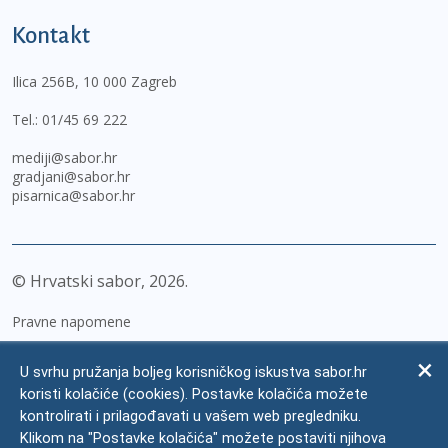
Kontakt
Ilica 256B, 10 000 Zagreb
Tel.:
01/45 69 222
mediji@sabor.hr
gradjani@sabor.hr
pisarnica@sabor.hr
© Hrvatski sabor,
2026
Pravne napomene
Izjava o pristupačnosti
U svrhu pružanja boljeg korisničkog iskustva sabor.hr
Zaštita osobnih podataka
koristi kolačiće (cookies). Postavke kolačića možete
kontrolirati i prilagođavati u vašem web pregledniku.
Impressum
Klikom na "Postavke kolačića" možete postaviti njihova