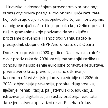
– Hrvatska je dosadašnjom provedbom Nacionalnog
strateškog okvira postigla vrlo ohrabrujuće rezultate
koji pokazuju da je rak pobjediv, ako toj temi pristupimo
na odgovarajući način, i to je poruka koju želimo poslati
našim građanima koje pozivamo da se uključe u
programe prevencije i ranog otkrivanja, kazao je
predsjednik skupine ZBPR Andro Krstulović Opara.
Donesen u prosincu 2020. godine, Nacionalni strateški
okvir protiv raka do 2030. za cilj ima smanjiti razlike u
odnosu na najuspješnije europske zdravstvene sustave,
prvenstveno kroz prevenciju i rano otkrivanje
karcinoma. Novi Akcijski plan za razdoblje od 2026. do
2028. objedinjuje prevenciju, probire, dijagnostiku,
liječenje, rehabilitaciju, palijativnu skrb, edukaciju,
istraživanja, digitalizaciju i sustav praćenja rezultata
kroz jedinstveni operativni okvir. Poseban fokus