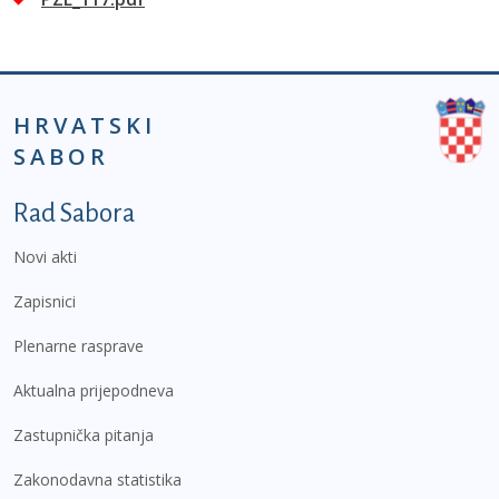
HRVATSKI
SABOR
Podnožje prvi izbornik
Rad Sabora
Novi akti
Zapisnici
Plenarne rasprave
Aktualna prijepodneva
Zastupnička pitanja
Zakonodavna statistika