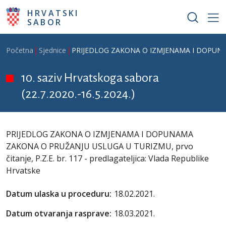
Skoči na glavni sadržaj
HRVATSKI
SABOR
Breadcrumb
Početna
Sjednice
PRIJEDLOG ZAKONA O IZMJENAMA I DOPUNAMA ZA
10. saziv Hrvatskoga sabora
(22.7.2020.-16.5.2024.)
PRIJEDLOG ZAKONA O IZMJENAMA I DOPUNAMA
ZAKONA O PRUŽANJU USLUGA U TURIZMU, prvo
čitanje, P.Z.E. br. 117 - predlagateljica: Vlada Republike
Hrvatske
Datum ulaska u proceduru:
18.02.2021.
Datum otvaranja rasprave:
18.03.2021.