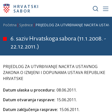
Skoči na glavni sadržaj
HRVATSKI
SABOR
Breadcrumb
Početna
Sjednice
PRIJEDLOG ZA UTVRĐIVANJE NACRTA USTAV
6. saziv Hrvatskoga sabora (11.1.2008. -
22.12.2011.)
PRIJEDLOG ZA UTVRĐIVANJE NACRTA USTAVNOG
ZAKONA O IZMJENI I DOPUNAMA USTAVA REPUBLIKE
HRVATSKE
Datum ulaska u proceduru:
08.06.2011.
Datum otvaranja rasprave:
15.06.2011.
Datum zaključenja rasprave:
15.06.2011.