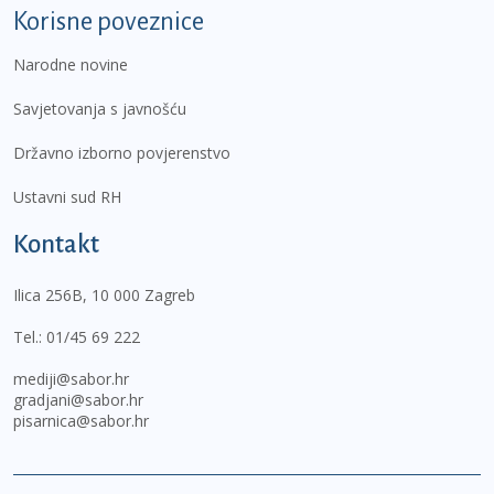
Korisne poveznice
Narodne novine
Savjetovanja s javnošću
Državno izborno povjerenstvo
Ustavni sud RH
Kontakt
Ilica 256B, 10 000 Zagreb
Tel.:
01/45 69 222
mediji@sabor.hr
gradjani@sabor.hr
pisarnica@sabor.hr