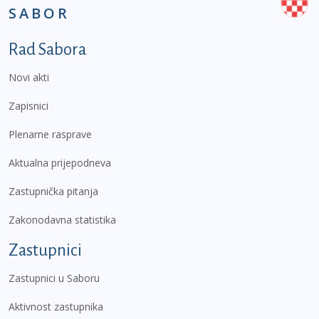
SABOR
Podnožje prvi izbornik
Rad Sabora
Novi akti
Zapisnici
Plenarne rasprave
Aktualna prijepodneva
Zastupnička pitanja
Zakonodavna statistika
Zastupnici
Zastupnici u Saboru
Aktivnost zastupnika