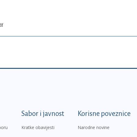
df
k
Sabor i javnost
Korisne poveznice
boru
Kratke obavijesti
Narodne novine