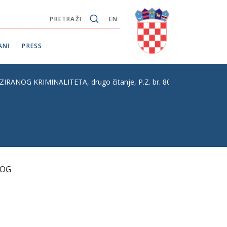
PRETRAŽI
EN
ANI
PRESS
KRIMINALITETA, drugo čitanje, P.Z. br. 80 - predlagateljica: V
NOG