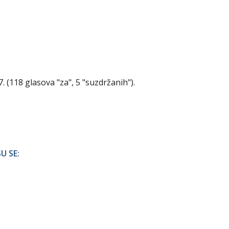
. (118 glasova "za", 5 "suzdržanih").
U SE: