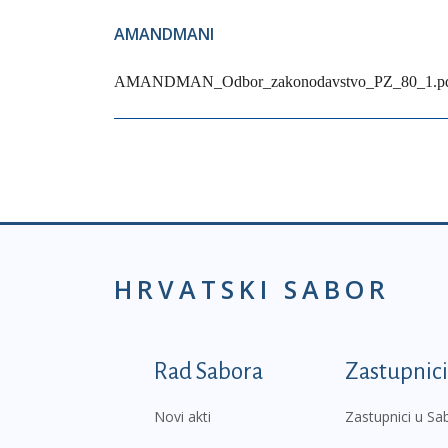
AMANDMANI
AMANDMAN_Odbor_zakonodavstvo_PZ_80_1.p
HRVATSKI SABOR
Podnožje prvi izborni
Rad Sabora
Zastupnici
Novi akti
Zastupnici u Sa