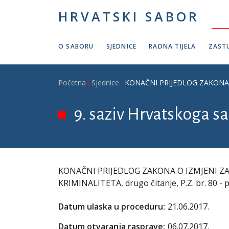
Skoči na glavni sadržaj
HRVATSKI SABOR
O SABORU
SJEDNICE
RADNA TIJELA
ZASTU
Breadcrumb
Početna
Sjednice
KONAČNI PRIJEDLOG ZAKONA O I
9. saziv Hrvatskoga sa
KONAČNI PRIJEDLOG ZAKONA O IZMJENI Z
KRIMINALITETA, drugo čitanje, P.Z. br. 80 - 
Datum ulaska u proceduru:
21.06.2017.
Datum otvaranja rasprave:
06.07.2017.