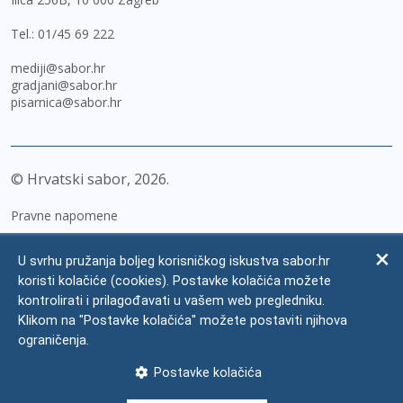
Tel.:
01/45 69 222
mediji@sabor.hr
gradjani@sabor.hr
pisarnica@sabor.hr
© Hrvatski sabor,
2026
Pravne napomene
Izjava o pristupačnosti
U svrhu pružanja boljeg korisničkog iskustva sabor.hr
Zaštita osobnih podataka
koristi kolačiće (cookies). Postavke kolačića možete
kontrolirati i prilagođavati u vašem web pregledniku.
Impressum
Klikom na "Postavke kolačića" možete postaviti njihova
Česta pitanja
ograničenja.
Kontakti
Postavke kolačića
Mapa weba