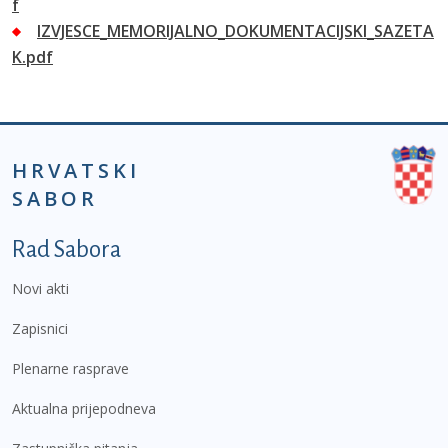
f
IZVJESCE_MEMORIJALNO_DOKUMENTACIJSKI_SAZETA
K.pdf
HRVATSKI
SABOR
Podnožje prvi izbornik
Rad Sabora
Novi akti
Zapisnici
Plenarne rasprave
Aktualna prijepodneva