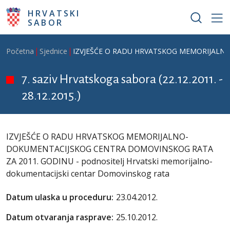
Skoči na glavni sadržaj
HRVATSKI
SABOR
Breadcrumb
Početna
Sjednice
IZVJEŠĆE O RADU HRVATSKOG MEMORIJALNO-D
7. saziv Hrvatskoga sabora (22.12.2011. -
28.12.2015.)
IZVJEŠĆE O RADU HRVATSKOG MEMORIJALNO-
DOKUMENTACIJSKOG CENTRA DOMOVINSKOG RATA
ZA 2011. GODINU - podnositelj Hrvatski memorijalno-
dokumentacijski centar Domovinskog rata
Datum ulaska u proceduru:
23.04.2012.
Datum otvaranja rasprave:
25.10.2012.