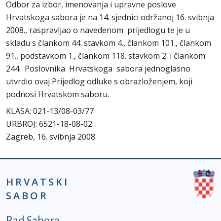
Odbor za izbor, imenovanja i upravne poslove
Hrvatskoga sabora je na 14. sjednici održanoj 16. svibnja
2008., raspravljao o navedenom prijedlogu te je u
skladu s člankom 44. stavkom 4., člankom 101., člankom
91., podstavkom 1., člankom 118. stavkom 2. i člankom
244. Poslovnika Hrvatskoga sabora jednoglasno
utvrdio ovaj Prijedlog odluke s obrazloženjem, koji
podnosi Hrvatskom saboru.
KLASA: 021-13/08-03/77
URBROJ: 6521-18-08-02
Zagreb, 16. svibnja 2008.
HRVATSKI
SABOR
Podnožje prvi izbornik
Rad Sabora