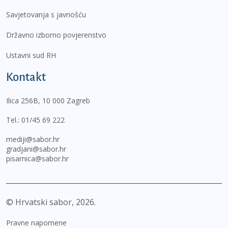
Savjetovanja s javnošću
Državno izborno povjerenstvo
Ustavni sud RH
Kontakt
Ilica 256B, 10 000 Zagreb
Tel.:
01/45 69 222
mediji@sabor.hr
gradjani@sabor.hr
pisarnica@sabor.hr
© Hrvatski sabor,
2026
Pravne napomene