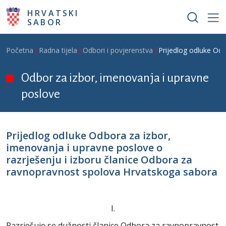
Skoči na glavni sadržaj
HRVATSKI
SABOR
Breadcrumb
Početna
Radna tijela
Odbori i povjerenstva
Prijedlog odluke Odb
Odbor za izbor, imenovanja i upravne
poslove
Prijedlog odluke Odbora za izbor,
imenovanja i upravne poslove o
razrješenju i izboru članice Odbora za
ravnopravnost spolova Hrvatskoga sabora
I.
Razrješuje se dužnosti članice Odbora za ravnopravnost