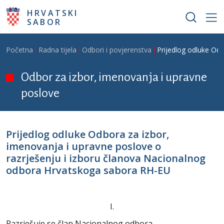
Skoči na glavni sadržaj
HRVATSKI
SABOR
Breadcrumb
Početna
Radna tijela
Odbori i povjerenstva
Prijedlog odluke Od
Odbor za izbor, imenovanja i upravne
poslove
Prijedlog odluke Odbora za izbor,
imenovanja i upravne poslove o
razrješenju i izboru članova Nacionalnog
odbora Hrvatskoga sabora RH-EU
I.
Razrješuje se član Nacionalnog odbora