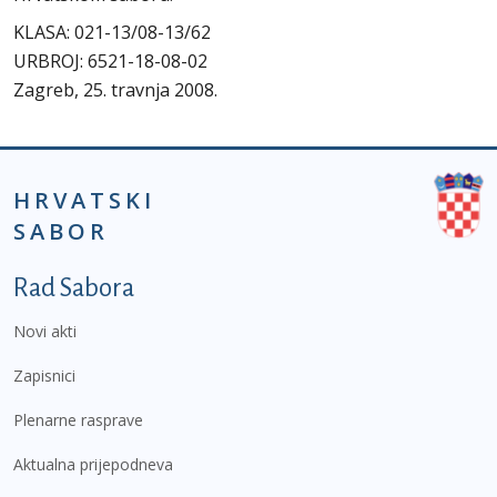
KLASA: 021-13/08-13/62
URBROJ: 6521-18-08-02
Zagreb, 25. travnja 2008.
HRVATSKI
SABOR
Podnožje prvi izbornik
Rad Sabora
Novi akti
Zapisnici
Plenarne rasprave
Aktualna prijepodneva