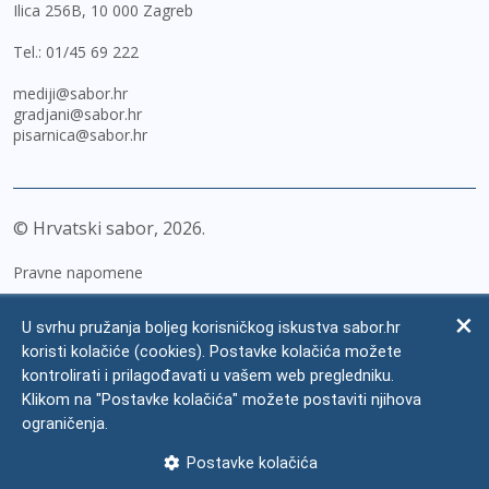
Ilica 256B, 10 000 Zagreb
Tel.:
01/45 69 222
mediji@sabor.hr
gradjani@sabor.hr
pisarnica@sabor.hr
© Hrvatski sabor,
2026
Pravne napomene
Izjava o pristupačnosti
U svrhu pružanja boljeg korisničkog iskustva sabor.hr
Zaštita osobnih podataka
koristi kolačiće (cookies). Postavke kolačića možete
kontrolirati i prilagođavati u vašem web pregledniku.
Impressum
Klikom na "Postavke kolačića" možete postaviti njihova
Česta pitanja
ograničenja.
Kontakti
Postavke kolačića