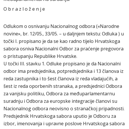
O b r a z l o ž e n j e
Odlukom o osnivanju Nacionalnog odbora («Narodne
novine», br. 12/05., 33/05. – u daljnjem tekstu: Odluka ) u
točki I. propisano je da se kao radno tijelo Hrvatskoga
sabora osniva Nacionalni Odbor za praćenje pregovora
o pristupanju Republike Hrvatske.
U točki III. stavku 1. Odluke propisano je da Nacionalni
odbor ima predsjednika, potpredsjednika i 13 članova iz
reda zastupnika i to šest članova iz reda vladajućih, a
šest iz reda oporbenih stranaka, a predsjednici Odbora
za vanjsku politiku, Odbora za međuparlamentarnu
suradnju i Odbora za europske integracije članovi su
Nacionalnog odbora neovisno o stranačkoj pripadnosti.
Predsjednik Hrvatskoga sabora uputio je Odboru za
izbor, imenovanja i upravne poslove Hrvatskoga sabora