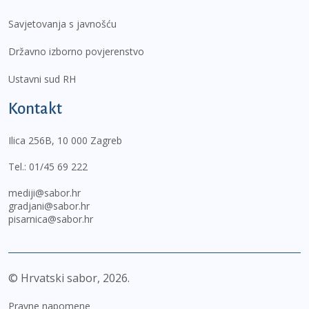
Savjetovanja s javnošću
Državno izborno povjerenstvo
Ustavni sud RH
Kontakt
Ilica 256B, 10 000 Zagreb
Tel.:
01/45 69 222
mediji@sabor.hr
gradjani@sabor.hr
pisarnica@sabor.hr
© Hrvatski sabor,
2026
Pravne napomene