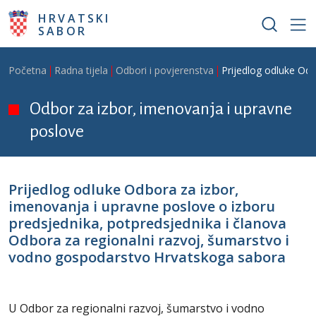
Skoči na glavni sadržaj
HRVATSKI
SABOR
Breadcrumb
Početna
Radna tijela
Odbori i povjerenstva
Prijedlog odluke Odb
Odbor za izbor, imenovanja i upravne
poslove
Prijedlog odluke Odbora za izbor,
imenovanja i upravne poslove o izboru
predsjednika, potpredsjednika i članova
Odbora za regionalni razvoj, šumarstvo i
vodno gospodarstvo Hrvatskoga sabora
U Odbor za regionalni razvoj, šumarstvo i vodno