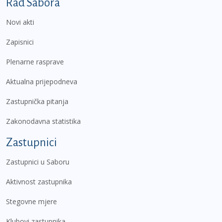
Podnožje prvi izbornik
Rad Sabora
Novi akti
Zapisnici
Plenarne rasprave
Aktualna prijepodneva
Zastupnička pitanja
Zakonodavna statistika
Zastupnici
Zastupnici u Saboru
Aktivnost zastupnika
Stegovne mjere
Klubovi zastupnika