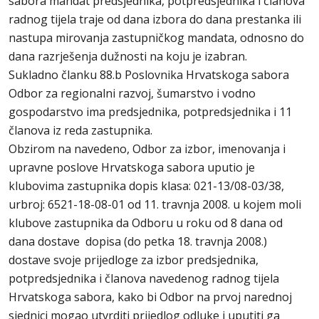
sabora mandat predsjednika, potpredsjednika i članova
radnog tijela traje od dana izbora do dana prestanka ili
nastupa mirovanja zastupničkog mandata, odnosno do
dana razrješenja dužnosti na koju je izabran.
Sukladno članku 88.b Poslovnika Hrvatskoga sabora
Odbor za regionalni razvoj, šumarstvo i vodno
gospodarstvo ima predsjednika, potpredsjednika i 11
članova iz reda zastupnika.
Obzirom na navedeno, Odbor za izbor, imenovanja i
upravne poslove Hrvatskoga sabora uputio je
klubovima zastupnika dopis klasa: 021-13/08-03/38,
urbroj: 6521-18-08-01 od 11. travnja 2008. u kojem moli
klubove zastupnika da Odboru u roku od 8 dana od
dana dostave dopisa (do petka 18. travnja 2008.)
dostave svoje prijedloge za izbor predsjednika,
potpredsjednika i članova navedenog radnog tijela
Hrvatskoga sabora, kako bi Odbor na prvoj narednoj
sjednici mogao utvrditi prijedlog odluke i uputiti ga