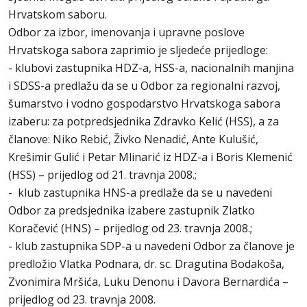
Hrvatskom saboru.
Odbor za izbor, imenovanja i upravne poslove
Hrvatskoga sabora zaprimio je sljedeće prijedloge:
- klubovi zastupnika HDZ-a, HSS-a, nacionalnih manjina
i SDSS-a predlažu da se u Odbor za regionalni razvoj,
šumarstvo i vodno gospodarstvo Hrvatskoga sabora
izaberu: za potpredsjednika Zdravko Kelić (HSS), a za
članove: Niko Rebić, Živko Nenadić, Ante Kulušić,
Krešimir Gulić i Petar Mlinarić iz HDZ-a i Boris Klemenić
(HSS) – prijedlog od 21. travnja 2008.;
- klub zastupnika HNS-a predlaže da se u navedeni
Odbor za predsjednika izabere zastupnik Zlatko
Koračević (HNS) – prijedlog od 23. travnja 2008.;
- klub zastupnika SDP-a u navedeni Odbor za članove je
predložio Vlatka Podnara, dr. sc. Dragutina Bodakoša,
Zvonimira Mršića, Luku Denonu i Davora Bernardića –
prijedlog od 23. travnja 2008.