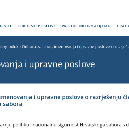
PNICI
EUROPSKI POSLOVI
PRISTUP INFORMACIJAMA
GRAĐ
edlog odluke Odbora za izbor, imenovanja i upravne poslove o razrješ
vanja i upravne poslove
 imenovanja i upravne poslove o razrješenju č
a sabora
tarnju politiku i nacionalnu sigurnost Hrvatskoga sabora s