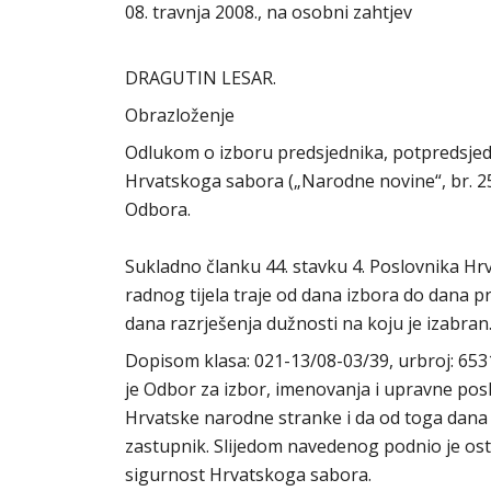
08. travnja 2008., na osobni zahtjev
DRAGUTIN LESAR.
Obrazloženje
Odlukom o izboru predsjednika, potpredsjedn
Hrvatskoga sabora („Narodne novine“, br. 25
Odbora.
Sukladno članku 44. stavku 4. Poslovnika H
radnog tijela traje od dana izbora do dana 
dana razrješenja dužnosti na koju je izabran
Dopisom klasa: 021-13/08-03/39, urbroj: 6531
je Odbor za izbor, imenovanja i upravne posl
Hrvatske narodne stranke i da od toga dana
zastupnik. Slijedom navedenog podnio je ost
sigurnost Hrvatskoga sabora.