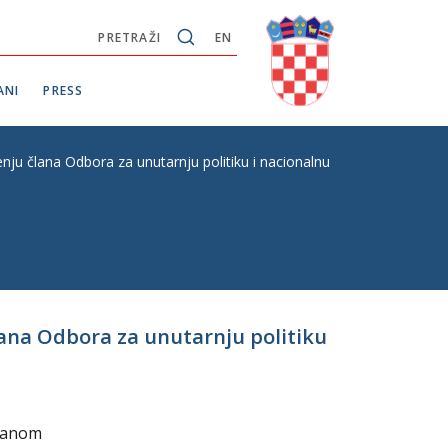
PRETRAŽI
EN
ANI
PRESS
enju člana Odbora za unutarnju politiku i nacionalnu sigurnost Hrvat
lana Odbora za unutarnju politiku
 danom