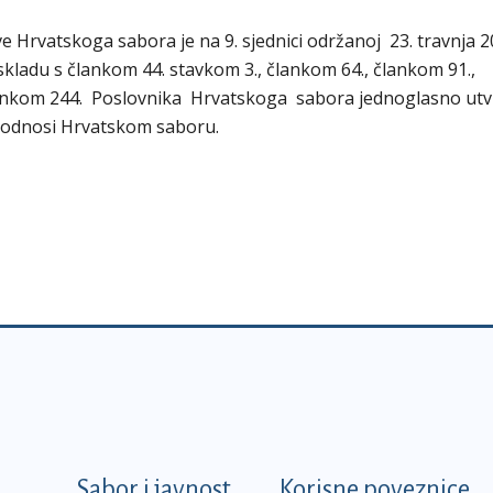
 Hrvatskoga sabora je na 9. sjednici održanoj 23. travnja 2
kladu s člankom 44. stavkom 3., člankom 64., člankom 91.,
lankom 244. Poslovnika Hrvatskoga sabora jednoglasno utv
i podnosi Hrvatskom saboru.
k
Sabor i javnost
Korisne poveznice