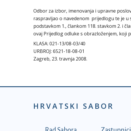
Odbor za izbor, imenovanja i upravne poslove
raspravljao o navedenom prijedlogu te je u s
podstavkom 1., člankom 118. stavkom 2. i č
ovaj Prijedlog odluke s obrazloženjem, koj
KLASA: 021-13/08-03/40
URBROJ: 6521-18-08-01
Zagreb, 23. travnja 2008.
HRVATSKI SABOR
Podnožje prvi izborni
Rad Sabora
Zastupnici