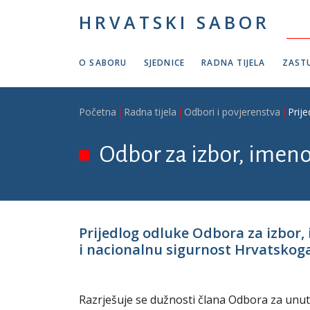
Skoči na glavni sadržaj
HRVATSKI SABOR
O SABORU
SJEDNICE
RADNA TIJELA
ZASTU
Breadcrumb
Početna
Radna tijela
Odbori i povjerenstva
Prij
Odbor za izbor, imeno
Prijedlog odluke Odbora za izbor,
i nacionalnu sigurnost Hrvatskog
Razrješuje se dužnosti člana Odbora za unu