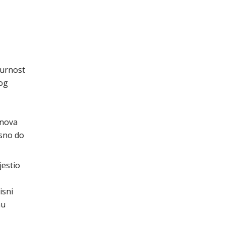
gurnost
nog
anova
osno do
jestio
isni
nu