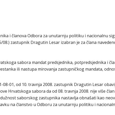
ika i članova Odbora za unutarnju politiku i nacionalnu si
/08.) zastupnik Dragutin Lesar izabran je za člana navede
rvatskoga sabora mandat predsjednika, potpredsjednika i čl
prestanka ili nastupa mirovanja zastupničkog mandata, odn
.
-08-01, od 10. travnja 2008. zastupnik Dragutin Lesar obavi
ove Hrvatskoga sabora da od 08. travnja 2008. nije više član
 dužnost saborskog zastupnika nastavlja obnašati kao neov
avku na članstvo u Odboru za unutarnju politiku i nacional