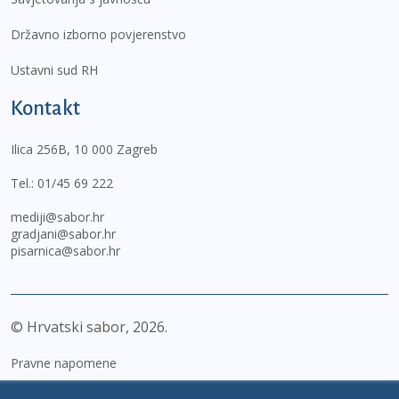
Državno izborno povjerenstvo
Ustavni sud RH
Kontakt
Ilica 256B, 10 000 Zagreb
Tel.:
01/45 69 222
mediji@sabor.hr
gradjani@sabor.hr
pisarnica@sabor.hr
© Hrvatski sabor,
2026
Pravne napomene
Izjava o pristupačnosti