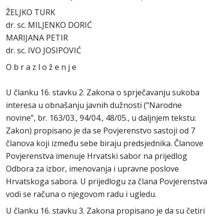
ŽELJKO TURK
dr. sc. MILJENKO DORIĆ
MARIJANA PETIR
dr. sc. IVO JOSIPOVIĆ
O b r a z l o ž e n j e
U članku 16. stavku 2. Zakona o sprječavanju sukoba
interesa u obnašanju javnih dužnosti (“Narodne
novine”, br. 163/03., 94/04., 48/05., u daljnjem tekstu:
Zakon) propisano je da se Povjerenstvo sastoji od 7
članova koji između sebe biraju predsjednika. Članove
Povjerenstva imenuje Hrvatski sabor na prijedlog
Odbora za izbor, imenovanja i upravne poslove
Hrvatskoga sabora. U prijedlogu za člana Povjerenstva
vodi se računa o njegovom radu i ugledu.
U članku 16. stavku 3. Zakona propisano je da su četiri