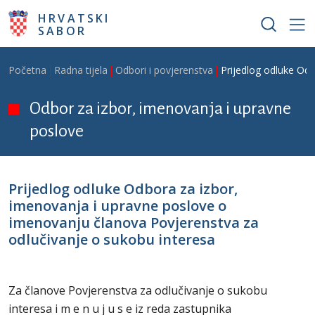
Skoči na glavni sadržaj
HRVATSKI
SABOR
Breadcrumb
Početna
Radna tijela
Odbori i povjerenstva
Prijedlog odluke Od
Odbor za izbor, imenovanja i upravne
poslove
Prijedlog odluke Odbora za izbor,
imenovanja i upravne poslove o
imenovanju članova Povjerenstva za
odlučivanje o sukobu interesa
Za članove Povjerenstva za odlučivanje o sukobu
interesa i m e n u j u s e iz reda zastupnika