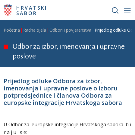
Skoči na glavni sadržaj
HRVATSKI
SABOR
Breadcrumb
Početna
Radna tijela
Odbori i povjerenstva
Prijedlog odluke Odb
Odbor za izbor, imenovanja i upravne
poslove
Prijedlog odluke Odbora za izbor,
imenovanja i upravne poslove o izboru
potpredsjednice i članova Odbora za
europske integracije Hrvatskoga sabora
U Odbor za europske integracije Hrvatskoga sabora b i
r a j u s e: