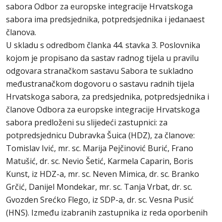
sabora Odbor za europske integracije Hrvatskoga
sabora ima predsjednika, potpredsjednika i jedanaest
članova.
U skladu s odredbom članka 44. stavka 3. Poslovnika
kojom je propisano da sastav radnog tijela u pravilu
odgovara stranačkom sastavu Sabora te sukladno
međustranačkom dogovoru o sastavu radnih tijela
Hrvatskoga sabora, za predsjednika, potpredsjednika i
članove Odbora za europske integracije Hrvatskoga
sabora predloženi su slijedeći zastupnici: za
potpredsjednicu Dubravka Šuica (HDZ), za članove:
Tomislav Ivić, mr. sc. Marija Pejčinović Burić, Frano
Matušić, dr. sc. Nevio Šetić, Karmela Caparin, Boris
Kunst, iz HDZ-a, mr. sc. Neven Mimica, dr. sc. Branko
Grčić, Danijel Mondekar, mr. sc. Tanja Vrbat, dr. sc.
Gvozden Srećko Flego, iz SDP-a, dr. sc. Vesna Pusić
(HNS). Između izabranih zastupnika iz reda oporbenih