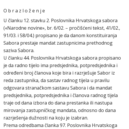
O b r a z l o ž e n j e
U članku 12. stavku 2. Poslovnika Hrvatskoga sabora
(«Narodne novine», br. 6/02. – pročišćeni tekst, 41/02.,
91/03. i 58/04.) propisano je da danom konstituiranja
Sabora prestaje mandat zastupnicima prethodnog
saziva Sabora.
U članku 44. Poslovnika Hrvatskoga sabora propisano
je da radno tijelo ima predsjednika, potpredsjednika i
određeni broj članova koje bira i razrješuje Sabor iz
reda zastupnika, da sastav radnog tijela u pravilu
odgovara stranačkom sastavu Sabora i da mandat
predsjednika, potpredsjednika i članova radnog tijela
traje od dana izbora do dana prestanka ili nastupa
mirovanja zastupničkog mandata, odnosno do dana
razrješenja dužnosti na koju je izabran.
Prema odredbama članka 97. Poslovnika Hrvatskoga