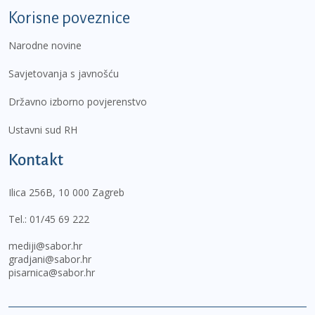
Korisne poveznice
Narodne novine
Savjetovanja s javnošću
Državno izborno povjerenstvo
Ustavni sud RH
Kontakt
Ilica 256B, 10 000 Zagreb
Tel.:
01/45 69 222
mediji@sabor.hr
gradjani@sabor.hr
pisarnica@sabor.hr