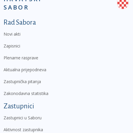
SABOR
Podnožje prvi izbornik
Rad Sabora
Novi akti
Zapisnici
Plenarne rasprave
Aktualna prijepodneva
Zastupnička pitanja
Zakonodavna statistika
Zastupnici
Zastupnici u Saboru
Aktivnost zastupnika