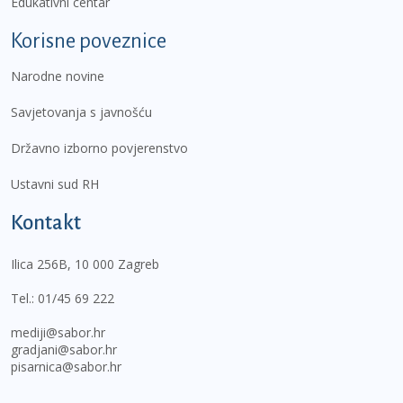
Edukativni centar
Korisne poveznice
Narodne novine
Savjetovanja s javnošću
Državno izborno povjerenstvo
Ustavni sud RH
Kontakt
Ilica 256B, 10 000 Zagreb
Tel.:
01/45 69 222
mediji@sabor.hr
gradjani@sabor.hr
pisarnica@sabor.hr