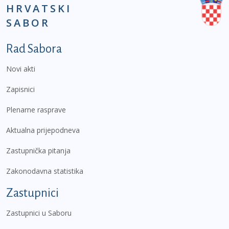
HRVATSKI
SABOR
Podnožje prvi izbornik
Rad Sabora
Novi akti
Zapisnici
Plenarne rasprave
Aktualna prijepodneva
Zastupnička pitanja
Zakonodavna statistika
Zastupnici
Zastupnici u Saboru