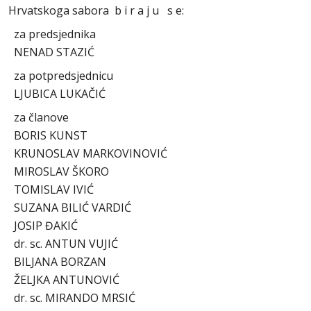
Hrvatskoga sabora b i r a j u s e:
za predsjednika
NENAD STAZIĆ
za potpredsjednicu
LJUBICA LUKAČIĆ
za članove
BORIS KUNST
KRUNOSLAV MARKOVINOVIĆ
MIROSLAV ŠKORO
TOMISLAV IVIĆ
SUZANA BILIĆ VARDIĆ
JOSIP ĐAKIĆ
dr. sc. ANTUN VUJIĆ
BILJANA BORZAN
ŽELJKA ANTUNOVIĆ
dr. sc. MIRANDO MRSIĆ