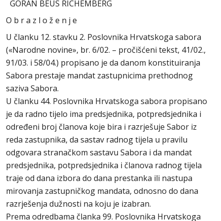
GORAN BEUS RICHEMBERG
O b r a z l o ž e n j e
U članku 12. stavku 2. Poslovnika Hrvatskoga sabora
(«Narodne novine», br. 6/02. – pročišćeni tekst, 41/02.,
91/03. i 58/04.) propisano je da danom konstituiranja
Sabora prestaje mandat zastupnicima prethodnog
saziva Sabora.
U članku 44. Poslovnika Hrvatskoga sabora propisano
je da radno tijelo ima predsjednika, potpredsjednika i
određeni broj članova koje bira i razrješuje Sabor iz
reda zastupnika, da sastav radnog tijela u pravilu
odgovara stranačkom sastavu Sabora i da mandat
predsjednika, potpredsjednika i članova radnog tijela
traje od dana izbora do dana prestanka ili nastupa
mirovanja zastupničkog mandata, odnosno do dana
razrješenja dužnosti na koju je izabran.
Prema odredbama članka 99. Poslovnika Hrvatskoga