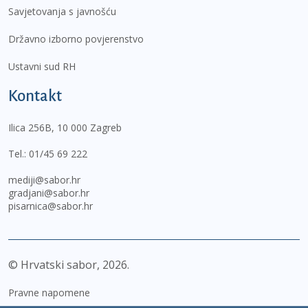
Savjetovanja s javnošću
Državno izborno povjerenstvo
Ustavni sud RH
Kontakt
Ilica 256B, 10 000 Zagreb
Tel.:
01/45 69 222
mediji@sabor.hr
gradjani@sabor.hr
pisarnica@sabor.hr
© Hrvatski sabor,
2026
Pravne napomene