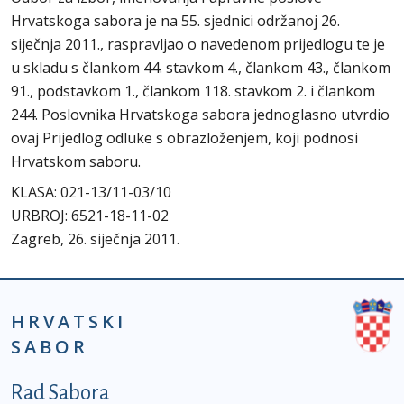
Hrvatskoga sabora je na 55. sjednici održanoj 26.
siječnja 2011., raspravljao o navedenom prijedlogu te je
u skladu s člankom 44. stavkom 4., člankom 43., člankom
91., podstavkom 1., člankom 118. stavkom 2. i člankom
244. Poslovnika Hrvatskoga sabora jednoglasno utvrdio
ovaj Prijedlog odluke s obrazloženjem, koji podnosi
Hrvatskom saboru.
KLASA: 021-13/11-03/10
URBROJ: 6521-18-11-02
Zagreb, 26. siječnja 2011.
HRVATSKI
SABOR
Podnožje prvi izbornik
Rad Sabora