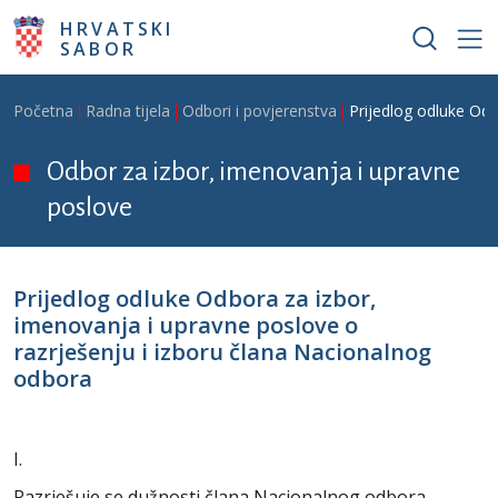
Skoči na glavni sadržaj
HRVATSKI
SABOR
Breadcrumb
Početna
Radna tijela
Odbori i povjerenstva
Prijedlog odluke Odb
Odbor za izbor, imenovanja i upravne
poslove
Prijedlog odluke Odbora za izbor,
imenovanja i upravne poslove o
razrješenju i izboru člana Nacionalnog
odbora
I.
Razrješuje se dužnosti člana Nacionalnog odbora