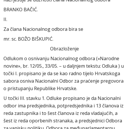
BRANKO BAČIĆ.
II.
Za člana Nacionalnog odbora bira se
mr. sc. BOŽO BIŠKUPIĆ.
Obrazloženje
Odlukom o osnivanju Nacionalnog odbora («Narodne
novine», br. 12/05., 33/05. – u daljnjem tekstu: Odluka ) u
točki I. propisano je da se kao radno tijelo Hrvatskoga
sabora osniva Nacionalni Odbor za praćenje pregovora
o pristupanju Republike Hrvatske.
U točki III. stavku 1. Odluke propisano je da Nacionalni
odbor ima predsjednika, potpredsjednika i 13 članova iz
reda zastupnika i to šest članova iz reda vladajućih, a
šest iz reda oporbenih stranaka, a predsjednici Odbora
za vanjsku politiku, Odbora za međuparlamentarnu