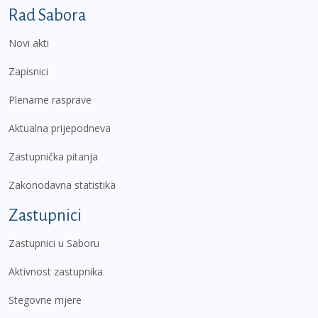
Podnožje prvi izbornik
Rad Sabora
Novi akti
Zapisnici
Plenarne rasprave
Aktualna prijepodneva
Zastupnička pitanja
Zakonodavna statistika
Zastupnici
Zastupnici u Saboru
Aktivnost zastupnika
Stegovne mjere