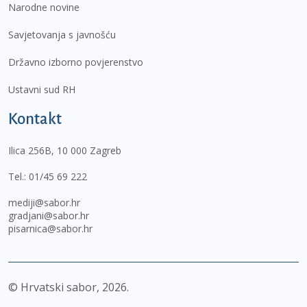
Narodne novine
Savjetovanja s javnošću
Državno izborno povjerenstvo
Ustavni sud RH
Kontakt
Ilica 256B, 10 000 Zagreb
Tel.:
01/45 69 222
mediji@sabor.hr
gradjani@sabor.hr
pisarnica@sabor.hr
© Hrvatski sabor,
2026