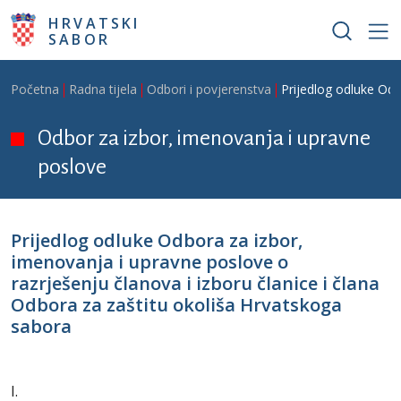
Skoči na glavni sadržaj
HRVATSKI
SABOR
Breadcrumb
Početna
Radna tijela
Odbori i povjerenstva
Prijedlog odluke Odb
Odbor za izbor, imenovanja i upravne
poslove
Prijedlog odluke Odbora za izbor,
imenovanja i upravne poslove o
razrješenju članova i izboru članice i člana
Odbora za zaštitu okoliša Hrvatskoga
sabora
I.