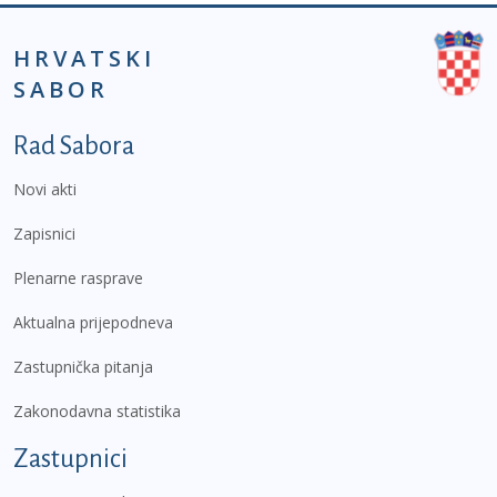
HRVATSKI
SABOR
Podnožje prvi izbornik
Rad Sabora
Novi akti
Zapisnici
Plenarne rasprave
Aktualna prijepodneva
Zastupnička pitanja
Zakonodavna statistika
Zastupnici