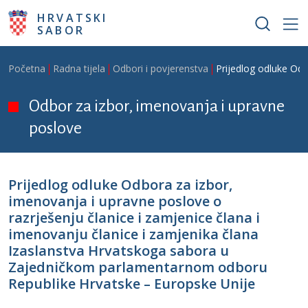
Skoči na glavni sadržaj
HRVATSKI
SABOR
Breadcrumb
Početna
Radna tijela
Odbori i povjerenstva
Prijedlog odluke Odb
Odbor za izbor, imenovanja i upravne
poslove
Prijedlog odluke Odbora za izbor,
imenovanja i upravne poslove o
razrješenju članice i zamjenice člana i
imenovanju članice i zamjenika člana
Izaslanstva Hrvatskoga sabora u
Zajedničkom parlamentarnom odboru
Republike Hrvatske – Europske Unije