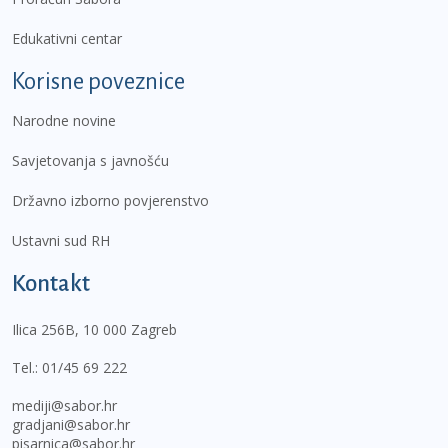
Edukativni centar
Korisne poveznice
Narodne novine
Savjetovanja s javnošću
Državno izborno povjerenstvo
Ustavni sud RH
Kontakt
Ilica 256B, 10 000 Zagreb
Tel.:
01/45 69 222
mediji@sabor.hr
gradjani@sabor.hr
pisarnica@sabor.hr