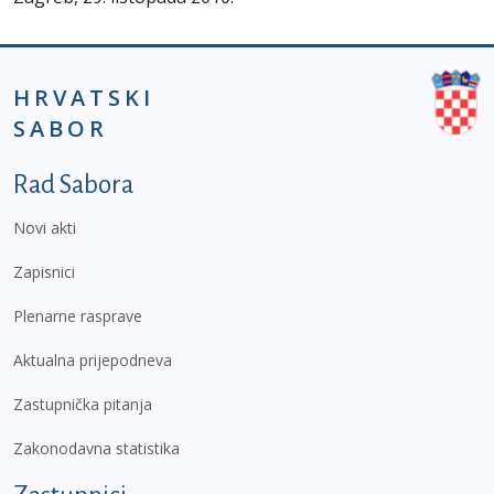
HRVATSKI
SABOR
Podnožje prvi izbornik
Rad Sabora
Novi akti
Zapisnici
Plenarne rasprave
Aktualna prijepodneva
Zastupnička pitanja
Zakonodavna statistika