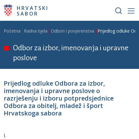
Skoči na glavni sadržaj
HRVATSKI
SABOR
Breadcrumb
Početna
Radna tijela
Odbori i povjerenstva
Prijedlog odluke Odb
Odbor za izbor, imenovanja i upravne
poslove
Prijedlog odluke Odbora za izbor,
imenovanja i upravne poslove o
razrješenju i izboru potpredsjednice
Odbora za obitelj, mladež i šport
Hrvatskoga sabora
I.