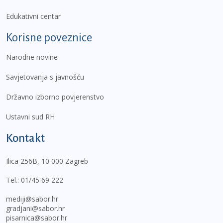
Edukativni centar
Korisne poveznice
Narodne novine
Savjetovanja s javnošću
Državno izborno povjerenstvo
Ustavni sud RH
Kontakt
Ilica 256B, 10 000 Zagreb
Tel.:
01/45 69 222
mediji@sabor.hr
gradjani@sabor.hr
pisarnica@sabor.hr