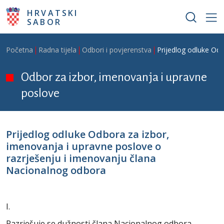
Skoči na glavni sadržaj
HRVATSKI
SABOR
Breadcrumb
Početna
Radna tijela
Odbori i povjerenstva
Prijedlog odluke Od
Odbor za izbor, imenovanja i upravne
poslove
Prijedlog odluke Odbora za izbor,
imenovanja i upravne poslove o
razrješenju i imenovanju člana
Nacionalnog odbora
I.
Razrješuje se dužnosti člana Nacionalnog odbora