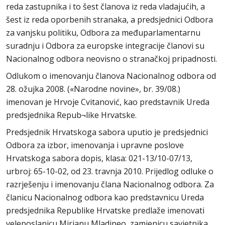
reda zastupnika i to šest članova iz reda vladajućih, a
šest iz reda oporbenih stranaka, a predsjednici Odbora
za vanjsku politiku, Odbora za međuparlamentarnu
suradnju i Odbora za europske integracije članovi su
Nacionalnog odbora neovisno o stranačkoj pripadnosti.
Odlukom o imenovanju članova Nacionalnog odbora od
28. ožujka 2008. («Narodne novine», br. 39/08.)
imenovan je Hrvoje Cvitanović, kao predstavnik Ureda
predsjednika Repub¬like Hrvatske.
Predsjednik Hrvatskoga sabora uputio je predsjednici
Odbora za izbor, imenovanja i upravne poslove
Hrvatskoga sabora dopis, klasa: 021-13/10-07/13,
urbroj: 65-10-02, od 23. travnja 2010. Prijedlog odluke o
razrješenju i imenovanju člana Nacionalnog odbora. Za
članicu Nacionalnog odbora kao predstavnicu Ureda
predsjednika Republike Hrvatske predlaže imenovati
veleposlanicu Mirjanu Mladineo, zamjenicu savjetnika