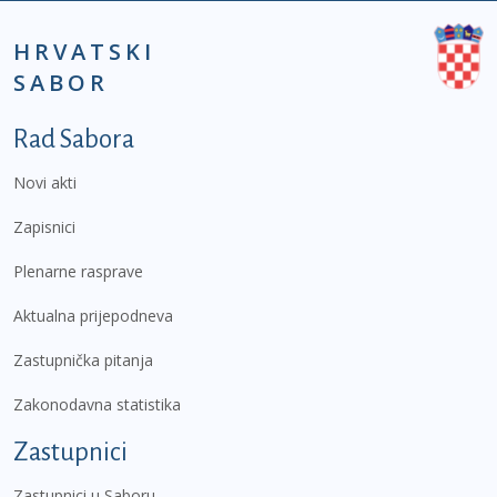
HRVATSKI
SABOR
Podnožje prvi izbornik
Rad Sabora
Novi akti
Zapisnici
Plenarne rasprave
Aktualna prijepodneva
Zastupnička pitanja
Zakonodavna statistika
Zastupnici
Zastupnici u Saboru