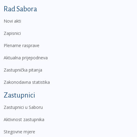
Podnožje prvi izbornik
Rad Sabora
Novi akti
Zapisnici
Plenarne rasprave
Aktualna prijepodneva
Zastupnička pitanja
Zakonodavna statistika
Zastupnici
Zastupnici u Saboru
Aktivnost zastupnika
Stegovne mjere