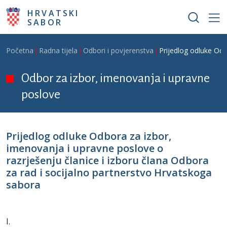
Skoči na glavni sadržaj
HRVATSKI
SABOR
Breadcrumb
Početna
Radna tijela
Odbori i povjerenstva
Prijedlog odluke Odb
Odbor za izbor, imenovanja i upravne
poslove
Prijedlog odluke Odbora za izbor,
imenovanja i upravne poslove o
razrješenju članice i izboru člana Odbora
za rad i socijalno partnerstvo Hrvatskoga
sabora
I.