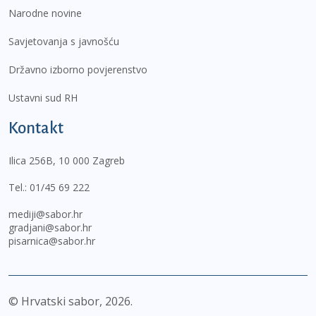
Narodne novine
Savjetovanja s javnošću
Državno izborno povjerenstvo
Ustavni sud RH
Kontakt
Ilica 256B, 10 000 Zagreb
Tel.:
01/45 69 222
mediji@sabor.hr
gradjani@sabor.hr
pisarnica@sabor.hr
© Hrvatski sabor,
2026